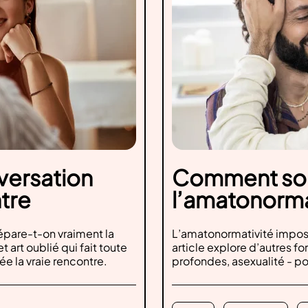
versation
Comment sor
tre
l’amatonorma
répare-t-on vraiment la
L’amatonormativité impo
 art oublié qui fait toute
article explore d’autres f
rée la vraie rencontre.
profondes, asexualité - pour
et authentiques.