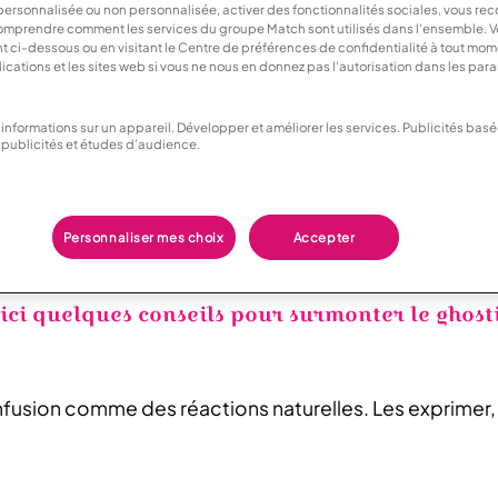
 personnalisée ou non personnalisée, activer des fonctionnalités sociales, vous r
mprendre comment les services du groupe Match sont utilisés dans l'ensemble. 
nt ci-dessous ou en visitant le Centre de préférences de confidentialité à tout mom
lications et les sites web si vous ne nous en donnez pas l'autorisation dans les par
ide douloureux, fait de silences et de questions sans r
ecentrer sur soi et à réapprendre à communiquer avec h
informations sur un appareil. Développer et améliorer les services. Publicités bas
publicités et études d’audience.
 relations futures,
adopter une communication plus h
ouée à l’échec, prendre le temps de la clore avec res
Personnaliser mes choix
Accepter
ons plus humaines et bienveillantes.
ici quelques conseils pour surmonter le ghosti
nfusion comme des réactions naturelles. Les exprimer,