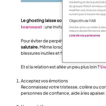
marketing et de la publicité
du groupe Match et mieux co
modifier vos choix en cliqua
suivent pas à travers les app
Le ghosting laisse souvent derrière lui un v
Objectifs de l'IAB
tournant
: une invitation à guérir, à se r
Stocker et/ou accéder à des 
mesure de performance des 
Liste de nos partenaires
Pour éviter de perpétuer ce schéma dans les
salutaire.
Même lorsqu’une relation semble v
blessures inutiles et favoriser des interacti
Vo
Et si la relation est allée un peu plus loin ?
Acceptez vos émotions
Reconnaissez votre tristesse, colère ou co
personnes de confiance, aide à les apaiser.