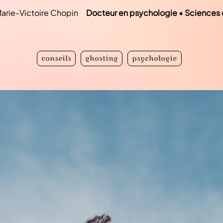
arie-Victoire Chopin
Docteur en psychologie • Sciences
conseils
ghosting
psychologie