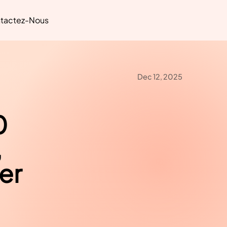
tactez-Nous
Dec 12, 2025
0
,
er