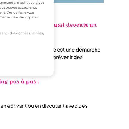
ecommander d'autres services
Vous pouvez accepter ou
ent. Ces outils ne vous
amètres de votre appareil.
Mais il peut aussi devenir un
éponse.
onnêteté.
ées sur des données limitées,
onnête et transparente est une démarche
pect et sincérité peut prévenir des
ng pas à pas :
 en écrivant ou en discutant avec des