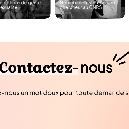
iologiste • Ancien
heur au CNRS
Philosophe • Autrice
Contactez-
nous
-nous un mot doux pour toute demande su