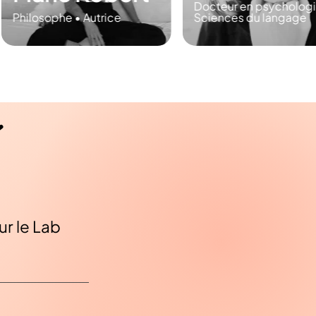
Docteur en psychologie •
Sociologue • Expert d
Sciences du langage
plus de 50 ans
r le Lab