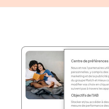
À lire avant d
Centre de préférences po
En plongeant la 
Nous et nos
1
partenaires util
séduction, nous 
personnelles, y compris des i
marketing et de la publicité
concentrer sur l’
du groupe Match et mieux co
L’émotion, la pas
modifier vos choix en cliqua
semblent guider 
suivent pas à travers les app
raison n’ait eu l
Objectifs de l'IAB
Stocker et/ou accéder à des 
mesure de performance des 