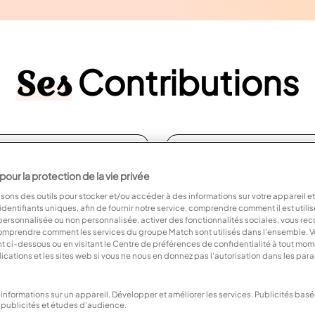
Ses
Contributions
e tomber amoureux.se
ur la protection de la vie privée
tête basse dans la
isons des outils pour stocker et/ou accéder à des informations sur votre appareil et
avons tendance à nous
dentifiants uniques, afin de fournir notre service, comprendre comment il est utili
 personnalisée ou non personnalisée, activer des fonctionnalités sociales, vous r
objet de notre désir.
mprendre comment les services du groupe Match sont utilisés dans l'ensemble. 
sion et l'attirance
nt ci-dessous ou en visitant le Centre de préférences de confidentialité à tout mom
nos pas bien avant que la
lications et les sites web si vous ne nous en donnez pas l'autorisation dans les par
e temps de s'exprimer.
informations sur un appareil. Développer et améliorer les services. Publicités bas
publicités et études d’audience.