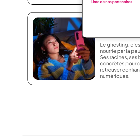
Liste de nos partenaires
Ghost me not 
cœurs brisés
Le ghosting, c’es
nourrie par la peur
Ses racines, ses 
concrètes pour c
retrouver confian
numériques.