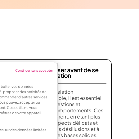
Les questions à poser avant de se
Continuer sans accepter
lancer dans une relation
 traiter vos données
Si vous cherchez une relation
sé, proposer des activités de
épanouissante et durable, il est essentiel
ecommander d'autres services
Vous pouvez accepter ou
de poser certaines questions et
ent. Ces outils ne vous
d’observer certains comportements. Ces
amètres de votre appareil.
suggestions vous aideront, en étant plus
conscient.e de ces aspects délicats et
importants, à éviter des désillusions et à
ées sur des données limitées,
bâtir une relation sur des bases solides.