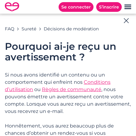
Se connecter
S’inscrire
Aide en ligne
FAQ
Sureté
Décisions de modération
Toutes les réponses à vos questions
Pourquoi ai-je reçu un
avertissement ?
Exemples de recherches : « Abonnement », «
Adresses E-mail », « Inscription », …
Si nous avons identifié un contenu ou un
comportement qui enfreint nos
Conditions
d’utilisation
ou
Règles de communauté
, nous
pouvons émettre un avertissement contre votre
CATÉGORIES
QUESTIONS POPULAIRES
compte. Lorsque vous aurez reçu un avertissement,
vous recevrez un e-mail.
Catégories
Honnêtement, vous aurez beaucoup plus de
chances d’obtenir un rendez-vous si vous