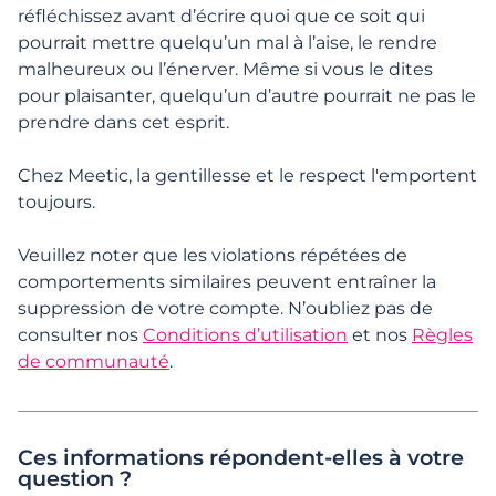
Inscription et 1ers pas
réfléchissez avant d’écrire quoi que ce soit qui
pourrait mettre quelqu’un mal à l’aise, le rendre
Gestion du profil
malheureux ou l’énerver. Même si vous le dites
pour plaisanter, quelqu’un d’autre pourrait ne pas le
prendre dans cet esprit.
Fonctionnalités, Recherches &
Interactions
Chez Meetic, la gentillesse et le respect l'emportent
toujours.
Abonnement et Fonctionnalités
payantes
Veuillez noter que les violations répétées de
comportements similaires peuvent entraîner la
Sureté
suppression de votre compte. N’oubliez pas de
consulter nos
Conditions d’utilisation
et nos
Règles
Sécurité en ligne
de communauté
.
Piratage
Ces informations répondent-elles à votre
Décisions de modération
question ?