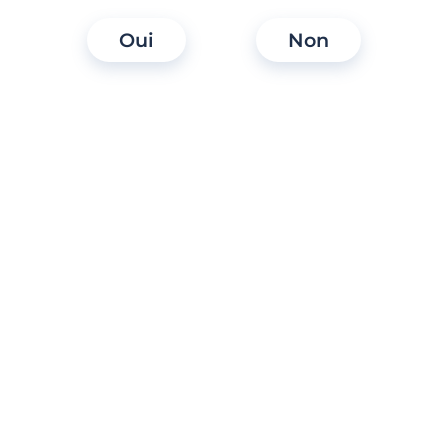
Oui
Non
Pourquoi mon contenu a-t-il été supprimé
de votre service ?
Pourquoi ai-je reçu un avertissement ?
Pourquoi mon compte est-il bloqué ?
Puis-je faire appel de la décision de
modération ?
Accessibilité