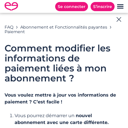
Se connecter
S’inscrire
Aide en ligne
FAQ
Abonnement et Fonctionnalités payantes
Paiement
Toutes les réponses à vos questions
Comment modifier les
informations de
Exemples de recherches : « Abonnement », «
paiement liées à mon
Adresses E-mail », « Inscription », …
abonnement ?
Vous voulez mettre à jour vos informations de
CATÉGORIES
QUESTIONS POPULAIRES
paiement ? C’est facile !
Catégories
Vous pourrez démarrer un
nouvel
abonnement avec une carte différente.