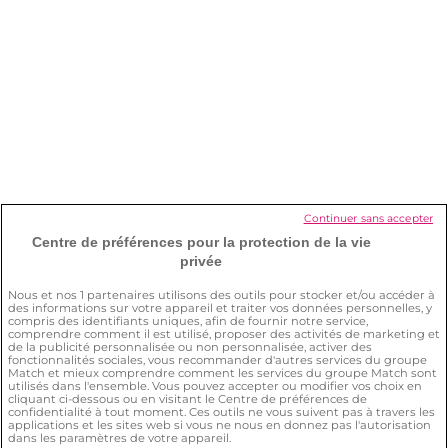
Je veux arrêter mon abonnement.
Comment faire ?
Comment supprimer mon compte ?
Comment s’assurer de ma sécurité sur
le site ?
Continuer sans accepter
Centre de préférences pour la protection de la vie
privée
Quelle est la différence entre Meetic et
Even ?
Nous et nos
1
partenaires utilisons des outils pour stocker et/ou accéder à
des informations sur votre appareil et traiter vos données personnelles, y
compris des identifiants uniques, afin de fournir notre service,
comprendre comment il est utilisé, proposer des activités de marketing et
de la publicité personnalisée ou non personnalisée, activer des
fonctionnalités sociales, vous recommander d'autres services du groupe
Match et mieux comprendre comment les services du groupe Match sont
utilisés dans l'ensemble. Vous pouvez accepter ou modifier vos choix en
cliquant ci-dessous ou en visitant le Centre de préférences de
confidentialité à tout moment. Ces outils ne vous suivent pas à travers les
applications et les sites web si vous ne nous en donnez pas l'autorisation
dans les paramètres de votre appareil.
Conditions générales