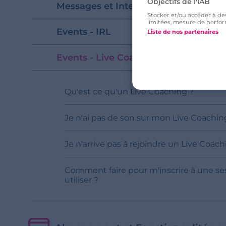
Objectifs de l'IAB
Messages et Interactions
Stocker et/ou accéder à de
limitées, mesure de perfor
Events - IRL
Liste de nos partenaires
Events - Live Coaching
Qu'est ce qu'un Live Coaching ?
Je n'ai pas de son sur mon Live Coachin
Je n'arrive pas à rejoindre un Live Coac
Comment faire pour m'inscrire à une se
utiliser ?