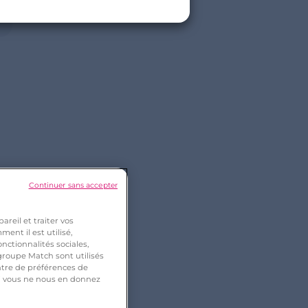
Continuer sans accepter
reil et traiter vos
ent il est utilisé,
nctionnalités sociales,
roupe Match sont utilisés
ntre de préférences de
 si vous ne nous en donnez