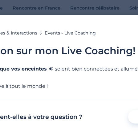
re
Rencontre en France
Rencontre célibataire
Soi
es & Interactions
Events - Live Coaching
Aide en ligne
 son sur mon Live Coaching!
Toutes les réponses à vos questions
 que vos enceintes
🔉 soient bien connectées et allumée
ve à tout le monde !
emples de recherches : « Abonnement », « Adresses E-mail », « Inscription »
nt-elles à votre question ?