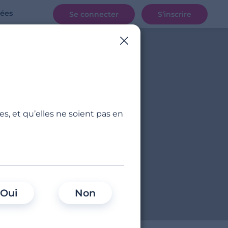
rées
Se connecter
S’inscrire
s, et qu’elles ne soient pas en
, …
Oui
Non