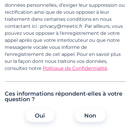
Inscription et 1ers pas
données personnelles, d’exiger leur suppression ou
rectification ainsi que de vous opposer à leur
Gestion du profil
traitement dans certaines conditions en nous
contactant ici :
privacy@meetic.fr
. Par ailleurs, vous
Infos personnelles et notifications
pouvez vous opposer à l'enregistrement de votre
appel après que votre interlocuteur ou que notre
messagerie vocale vous informe de
Comment puis-je accéder à mes données
l'enregistrement de cet appel. Pour en savoir plus
personnelles/ demander une copie de mes
sur la façon dont nous traitons vos données,
données ?
consultez notre
Politique de Confidentialité
.
Comment modifier mes infos personnelles
?
Ces informations répondent-elles à votre
Comment gérer mes notifications ?
question ?
Comment puis-je passer de la recherche de
Oui
Non
femmes à la recherche d'hommes (ou vice
versa) ?