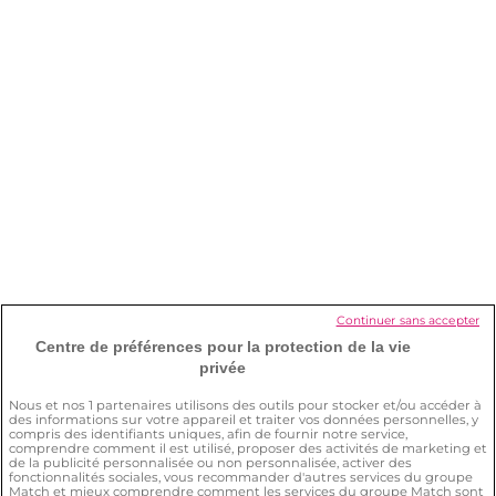
utiliser sans prendre d’abonnement ?
Je veux arrêter mon abonnement.
Comment faire ?
Comment supprimer mon compte ?
Comment s’assurer de ma sécurité sur
le site ?
Continuer sans accepter
Centre de préférences pour la protection de la vie
privée
Quelle est la différence entre Meetic et
Even ?
Nous et nos
1
partenaires utilisons des outils pour stocker et/ou accéder à
des informations sur votre appareil et traiter vos données personnelles, y
compris des identifiants uniques, afin de fournir notre service,
comprendre comment il est utilisé, proposer des activités de marketing et
de la publicité personnalisée ou non personnalisée, activer des
fonctionnalités sociales, vous recommander d'autres services du groupe
Match et mieux comprendre comment les services du groupe Match sont