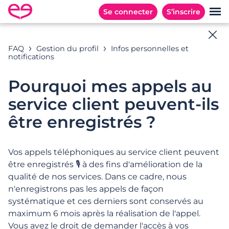
Se connecter
S’inscrire
Aide en ligne
FAQ
Gestion du profil
Infos personnelles et
notifications
Toutes les réponses à vos questions
Pourquoi mes appels au
service client peuvent-ils
Exemples de recherches : « Abonnement », «
être enregistrés ?
Adresses E-mail », « Inscription », …
Vos appels téléphoniques au service client peuvent
être enregistrés 🎙️ à des fins d'amélioration de la
CATÉGORIES
QUESTIONS POPULAIRES
qualité de nos services. Dans ce cadre, nous
n'enregistrons pas les appels de façon
Catégories
systématique et ces derniers sont conservés au
maximum 6 mois après la réalisation de l'appel.
Vous avez le droit de demander l'accès à vos