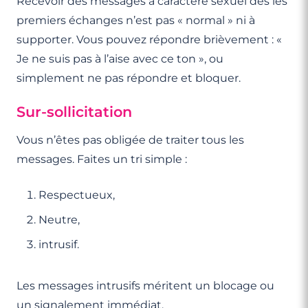
Recevoir des messages à caractère sexuel dès les
échec, c'est prendre soin de vous. Désamorcer la
de la cohérence des propos de l'autre personne.
écran. Parlez à un proche si vous en ressentez le
premiers échanges n’est pas « normal » ni à
comparaison Les profils que vous voyez ne
besoin.
supporter. Vous pouvez répondre brièvement : «
reflètent pas la réalité complète des personnes.
Je ne suis pas à l’aise avec ce ton », ou
Ne comparez pas votre vie réelle aux versions
simplement ne pas répondre et bloquer.
"marketées" des autres. Dans l'enquête Ipsos
citée plus haut, 80% des célibataires ont ressenti
Sur-sollicitation
au moins une émotion négative liée à leur célibat,
Vous n’êtes pas obligée de traiter tous les
dont 33% souvent. Mais 87% ont aussi ressenti au
messages. Faites un tri simple :
moins une émotion positive (source). Les
rencontres amoureuses sont un mélange
Respectueux,
d'émotions, et c'est normal.
Neutre,
intrusif.
Les messages intrusifs méritent un blocage ou
un signalement immédiat.