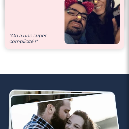
preuve d’amour"
"S’aimer comme la
première fois lors de
notre rencontre."
"On a une super
complicité !"