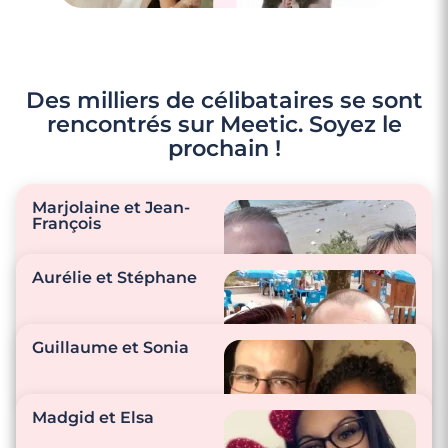
Des milliers de célibataires se sont
rencontrés sur Meetic. Soyez le
prochain !
Marjolaine et Jean-
François
Aurélie et Stéphane
"On s’écoute, on se
surprend…
Guillaume et Sonia
Préparation des plats
préférés, pique nique
"Il est aussi
à la mer, balade
attentionné que moi
Madgid et Elsa
moto…"
pour lui, beaucoup de