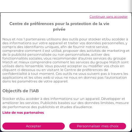
Continuer sans accepter
Centre de préférences pour la protection de la vie
privée
À propos de Meetic
Nous et nos
1
partenaires utilisons des outils pour stocker et/ou accéder à
des informations sur votre appareil et traiter vos données personnelles, y
À propos de Meetic
Actualités Rencontres
compris des identifiants uniques, afin de fournir notre service,
comprendre comment il est utilisé, proposer des activités de marketing et
Actualité de Meetic
Site de rencontre
de la publicité personnalisée ou non personnalisée, activer des
fonctionnalités sociales, vous recommander d'autres services du groupe
Match et mieux comprendre comment les services du groupe Match sont
Aide en ligne
Avis des membres Meetic
utilisés dans l'ensemble. Vous pouvez accepter ou modifier vos choix en
cliquant ci-dessous ou en visitant le Centre de préférences de
Rencontrez en sécurité
confidentialité à tout moment. Ces outils ne vous suivent pas à travers les
applications et les sites web si vous ne nous en donnez pas l'autorisation
Love everywhere
dans les paramètres de votre appareil.
Objectifs de l'IAB
Stocker et/ou accéder à des informations sur un appareil. Développer et
améliorer les services. Publicités basées sur des données limitées, mesure
de performance des publicités et études d’audience.
Liste de nos partenaires
Les services Meetic
Accepter
Personnaliser mes choix
Site de rencontre sérieux
Rencontrer une femme