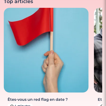
Top articles
Êtes-vous un red flag en date ?
Et s
4 minutes