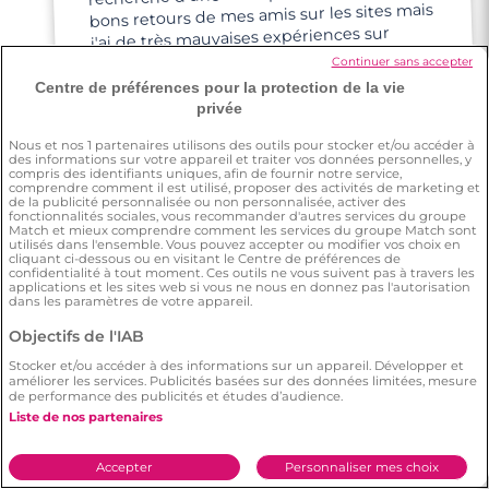
bons retours de mes amis sur les sites mais
j'ai de très mauvaises expériences sur
d'autres sites. Je voulais tester Meetic,
Continuer sans accepter
comme une dernière chance aux
Centre de préférences pour la protection de la vie
rencontres en ligne.
privée
Nous et nos
1
partenaires utilisons des outils pour stocker et/ou accéder à
des informations sur votre appareil et traiter vos données personnelles, y
compris des identifiants uniques, afin de fournir notre service,
comprendre comment il est utilisé, proposer des activités de marketing et
de la publicité personnalisée ou non personnalisée, activer des
fonctionnalités sociales, vous recommander d'autres services du groupe
Match et mieux comprendre comment les services du groupe Match sont
Linda Sandrine
utilisés dans l'ensemble. Vous pouvez accepter ou modifier vos choix en
cliquant ci-dessous ou en visitant le Centre de préférences de
confidentialité à tout moment. Ces outils ne vous suivent pas à travers les
applications et les sites web si vous ne nous en donnez pas l'autorisation
dans les paramètres de votre appareil.
J'ai essayé Meetic à cause d'une amie qui a
trouvé son âme sœur, alors elle m'a inscrite
Objectifs de l'IAB
et voilà je suis là !
Stocker et/ou accéder à des informations sur un appareil. Développer et
améliorer les services. Publicités basées sur des données limitées, mesure
de performance des publicités et études d’audience.
Liste de nos partenaires
Accepter
Personnaliser mes choix