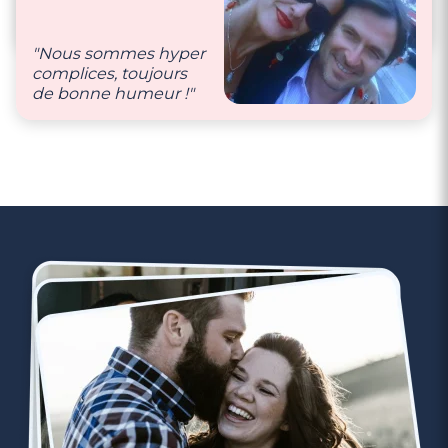
Toujours ensemble
via Messenger (nos
métiers respectifs
"Nous sommes hyper
nous le permettent)
complices, toujours
avec des petites
de bonne humeur !"
attentions
quotidiennes et bien
évidemment des
weekends en
amoureux !"