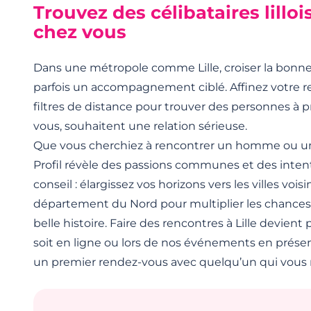
bienveillant.
grand plus.
pour changer.
semblant.
d'assez gentil pour
Trouvez des célibataires lilloi
jusque dans mes
faire semblant de
loisirs, ce qui est
chez vous
s'y intéresser.
plutôt cohérent. Je
recherche
quelqu'un de
Dans une métropole comme Lille, croiser la bo
patient.
parfois un accompagnement ciblé. Affinez votre 
filtres de distance pour trouver des personnes à
vous, souhaitent une relation sérieuse.
Que vous cherchiez à rencontrer un homme ou 
Profil révèle des passions communes et des intenti
conseil : élargissez vos horizons vers les villes vois
département du Nord pour multiplier les chanc
belle histoire. Faire des rencontres à Lille devient
soit en ligne ou lors de nos événements en présen
un premier rendez-vous avec quelqu’un qui vous 