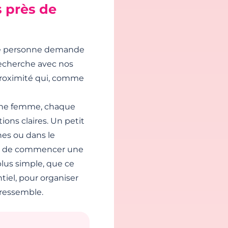
s près de
qui trouvera ce
petit côté expert
plus charmant
qu'agaçant.
nne personne demande
recherche avec nos
 proximité qui, comme
une femme, chaque
ons claires. Un petit
ines ou dans le
es de commencer une
 plus simple, que ce
tiel, pour organiser
ressemble.