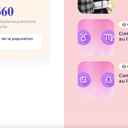
660
ibataires potentiels
ville
Com
 de la population
au l
Com
au l