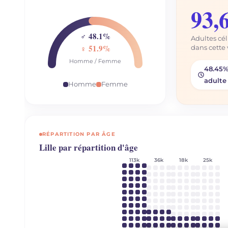
93,
♂ 48.1%
Adultes cél
♀ 51.9%
dans cette 
Homme / Femme
48.45%
adulte
Homme
Femme
RÉPARTITION PAR ÂGE
Lille par répartition d'âge
113k
36k
18k
25k