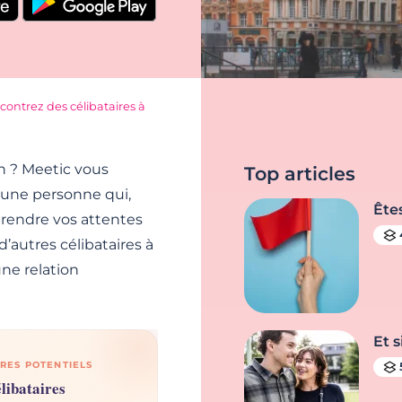
ontrez des célibataires à
n ? Meetic vous
Top articles
 une personne qui,
Ête
prendre vos attentes
d’autres célibataires à
une relation
Et s
RES POTENTIELS
libataires