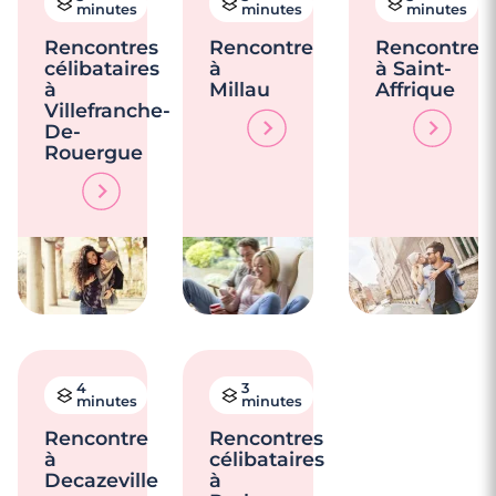
minutes
minutes
minutes
Rencontres
Rencontre
Rencontre
célibataires
à
à Saint-
à
Millau
Affrique
Villefranche-
De-
Rouergue
4
3
minutes
minutes
Rencontre
Rencontres
à
célibataires
Decazeville
à