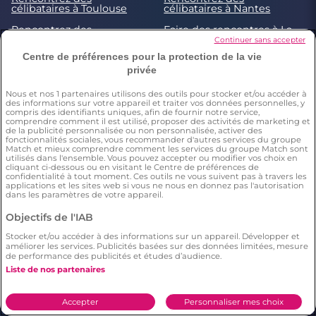
célibataires à Toulouse
célibataires à Nantes
Rencontrez des
Faire des rencontres à La
célibataires à Rennes
Rochelle
Continuer sans accepter
Centre de préférences pour la protection de la vie
Rencontres célibataires à
Rencontrez des
Le Tampon
célibataires à Clermont-
privée
Ferrand
Nous et nos
1
partenaires utilisons des outils pour stocker et/ou accéder à
Rencontrez des
des informations sur votre appareil et traiter vos données personnelles, y
célibataires à Strasbourg
compris des identifiants uniques, afin de fournir notre service,
comprendre comment il est utilisé, proposer des activités de marketing et
de la publicité personnalisée ou non personnalisée, activer des
fonctionnalités sociales, vous recommander d'autres services du groupe
© 2026 by Meetic. Tous droits réservés. Un site
Meetic
Match et mieux comprendre comment les services du groupe Match sont
Europe
utilisés dans l'ensemble. Vous pouvez accepter ou modifier vos choix en
cliquant ci-dessous ou en visitant le Centre de préférences de
confidentialité à tout moment. Ces outils ne vous suivent pas à travers les
applications et les sites web si vous ne nous en donnez pas l'autorisation
Meetic, l’un des meilleurs sites gratuits de
dans les paramètres de votre appareil.
rencontre sérieuse. Des fonctionnalités gratuites
pour faire de vraies rencontres en toute sécurité :
Objectifs de l'IAB
profils contrôlés, critères de recherche précis et
Stocker et/ou accéder à des informations sur un appareil. Développer et
géolocalisation pour trouver l’amour près de chez
améliorer les services. Publicités basées sur des données limitées, mesure
de performance des publicités et études d’audience.
vous comme partout en France.
Liste de nos partenaires
Accepter
Personnaliser mes choix
Conditions générales