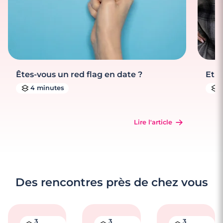
Êtes-vous un red flag en date ?
Et s
4 minutes
Lire l'article
Des rencontres près de chez vous
3
3
3