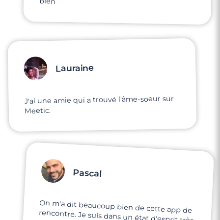
bien
Lauraine
J'ai une amie qui a trouvé l'âme-soeur sur
Meetic.
Pascal
On m'a dit beaucoup bien de cette app de
rencontre. Je suis dans un état d'esprit très
motivé, j'ai vraiment envie rencontrer mon