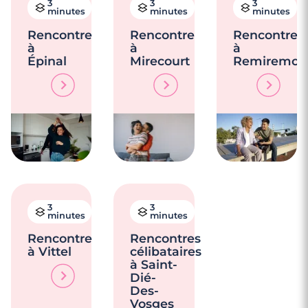
3
3
3
minutes
minutes
minutes
Rencontre
Rencontre
Rencontre
à
à
à
Épinal
Mirecourt
Remiremon
3
3
minutes
minutes
Rencontre
Rencontres
à Vittel
célibataires
à Saint-
Dié-
Des-
Vosges