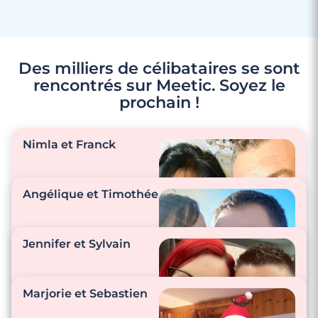
Des milliers de célibataires se sont
rencontrés sur Meetic. Soyez le
prochain !
Nimla et Franck
Angélique et Timothée
"Nous prenons soin
Jennifer et Sylvain
l’un de l’autre au
quotidien."
"On se dit je t’aime et
on s’embrasse à
Marjorie et Sebastien
chaque moment de
la journée! Et nous