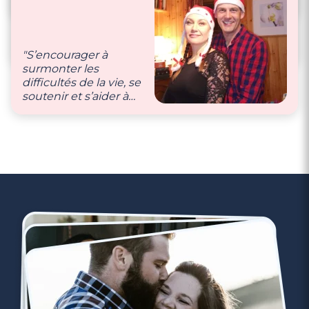
"On se dit souvent
prenons soin l’un de
qu’on s’aime qu’on
l’autre."
est fait l’un pour
l’autre 🥰"
"S’encourager à
surmonter les
difficultés de la vie, se
soutenir et s’aider à
devenir une
meilleure personne."