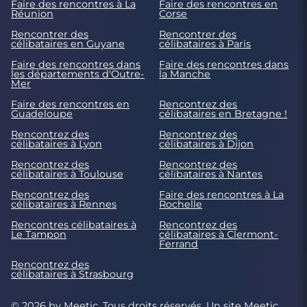
Faire des rencontres à La
Faire des rencontres en
Réunion
Corse
Rencontrer des
Rencontrer des
célibataires en Guyane
célibataires à Paris
Faire des rencontres dans
Faire des rencontres dans
les départements d'Outre-
la Manche
Mer
Faire des rencontres en
Rencontrez des
Guadeloupe
célibataires en Bretagne !
Rencontrez des
Rencontrez des
célibataires à Lyon
célibataires à Dijon
Rencontrez des
Rencontrez des
célibataires à Toulouse
célibataires à Nantes
Rencontrez des
Faire des rencontres à La
célibataires à Rennes
Rochelle
Rencontres célibataires à
Rencontrez des
Le Tampon
célibataires à Clermont-
Ferrand
Rencontrez des
célibataires à Strasbourg
© 2026 by Meetic. Tous droits réservés. Un site
Meetic