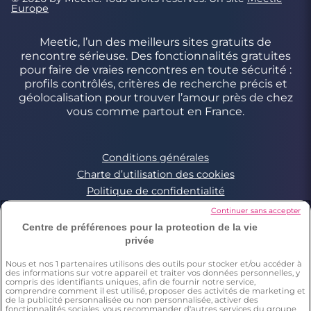
Europe
Meetic, l’un des meilleurs sites gratuits de
rencontre sérieuse. Des fonctionnalités gratuites
pour faire de vraies rencontres en toute sécurité :
profils contrôlés, critères de recherche précis et
géolocalisation pour trouver l’amour près de chez
vous comme partout en France.
Conditions générales
Charte d’utilisation des cookies
Politique de confidentialité
Conditions Générales applicables aux Events
Continuer sans accepter
Signaler un contenu illégal
Centre de préférences pour la protection de la vie
privée
Nous et nos
1
partenaires utilisons des outils pour stocker et/ou accéder à
*Estimation du nombre de personnes ayant déjà fait une
des informations sur votre appareil et traiter vos données personnelles, y
rencontre sur Meetic en France, Italie et Espagne. Chiffre obtenu
compris des identifiants uniques, afin de fournir notre service,
par l’extrapolation des résultats d’une enquête réalisée par
comprendre comment il est utilisé, proposer des activités de marketing et
Dynata en décembre 2023, sur 6011 personnes résidant en
de la publicité personnalisée ou non personnalisée, activer des
fonctionnalités sociales, vous recommander d'autres services du groupe
France, Italie et Espagne âgés de plus de 18 ans,par rapport à la