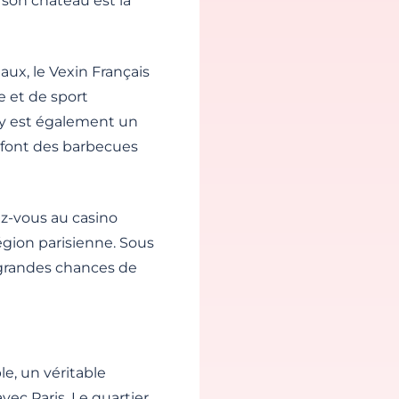
 son château est la
ux, le Vexin Français
e et de sport
gy est également un
ts font des barbecues
ez-vous au casino
région parisienne. Sous
de grandes chances de
e, un véritable
ec Paris. Le quartier