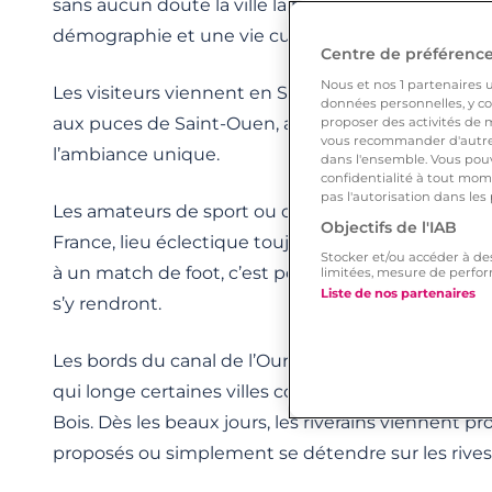
sans aucun doute la ville la plus dynamique, avec
démographie et une vie culturelle mouvementée
Centre de préférences
Nous et nos
1
partenaires ut
Les visiteurs viennent en Seine-Saint-Denis surt
données personnelles, y com
aux puces de Saint-Ouen, aux mille et un produits
proposer des activités de m
vous recommander d'autres
l’ambiance unique.
dans l'ensemble. Vous pouv
confidentialité à tout mome
pas l'autorisation dans les
Les amateurs de sport ou de culture se retrouver
Objectifs de l'IAB
France, lieu éclectique toujours bien rempli. Si ce 
Stocker et/ou accéder à de
à un match de foot, c’est pour un concert ou un gr
limitées, mesure de perfor
Liste de nos partenaires
s’y rendront.
Les bords du canal de l’Ourcq constituent un aut
qui longe certaines villes comme Bobigny, Pantin, 
Bois. Dès les beaux jours, les riverains viennent prof
proposés ou simplement se détendre sur les rives