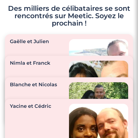
Des milliers de célibataires se sont
rencontrés sur Meetic. Soyez le
prochain !
Gaëlle et Julien
Nimla et Franck
"On s’envoie des
petits « je t’aime » ou
Blanche et Nicolas
des petites photos
quand on pense à
l’autre."
"Nous prenons soin
Yacine et Cédric
l’un de l’autre au
quotidien."
"Nous vivons encore
chacun chez soit.
Puis, quand nous