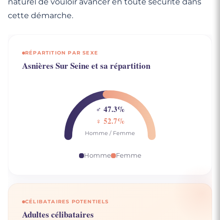
naturel de vouloir avancer en toute sécurité dans
cette démarche.
RÉPARTITION PAR SEXE
Asnières Sur Seine et sa répartition
♂ 47.3%
♀ 52.7%
Homme / Femme
Homme
Femme
CÉLIBATAIRES POTENTIELS
Adultes célibataires