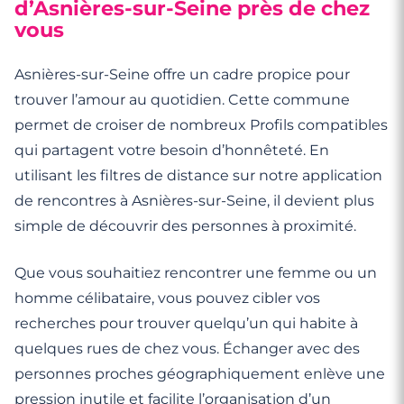
Khadidja I.
d’Asnières-sur-Seine près de chez
Cuisine
63 ans
aujourd'hui quelqu'un avec qui discuter en vrai pour
puzzle ou un concours de cuisine. Je recherche
ne rien faire une fois rentré chez moi. Je cherche
Manipulatrice radio à la retraite, j'adore passer mes
vous
Podcasts
changer.
42 ans
quelqu'un de calme et de simple.
quelqu'un qui saura apprécier l'ironie.
matinées en cuisine à concocter de nouvelles recettes
Ancien flic, aujourd'hui consultant en sécurité. Plutôt
Art
de petit-déjeuner. Je recherche un goûteur volontaire
relax une fois qu'on a apprivoisé mon sarcasme. Je
Commercial dans le secteur médical, je passe mes
Bien-être
pour tester mes créations !
cherche quelqu'un qui a de la répartie et de l'humour à
journées sur la route à écouter une tonne de podcasts.
Retraitée du secteur infirmier depuis environ cinq ans,
Asnières-sur-Seine offre un cadre propice pour
revendre.
Le week-end, c'est camping, et je cherche justement
je donne maintenant de mon temps dans une clinique
Ancienne directrice de crèche désormais consultante.
trouver l’amour au quotidien. Cette commune
un partenaire d'aventure pour m'accompagner.
locale le mardi. Si vous appréciez les réveils en douceur
Mes enfants ont grandi et j'aimerais ramener un peu de
et le bon café, nous devrions bien nous entendre.
vie dans ma maison devenue trop calme. Je recherche
permet de croiser de nombreux Profils compatibles
de la simplicité et du vrai.
qui partagent votre besoin d’honnêteté. En
utilisant les filtres de distance sur notre application
de rencontres à Asnières-sur-Seine, il devient plus
simple de découvrir des personnes à proximité.
Que vous souhaitiez rencontrer une femme ou un
homme célibataire, vous pouvez cibler vos
recherches pour trouver quelqu’un qui habite à
quelques rues de chez vous. Échanger avec des
personnes proches géographiquement enlève une
pression inutile et facilite l’organisation d’un