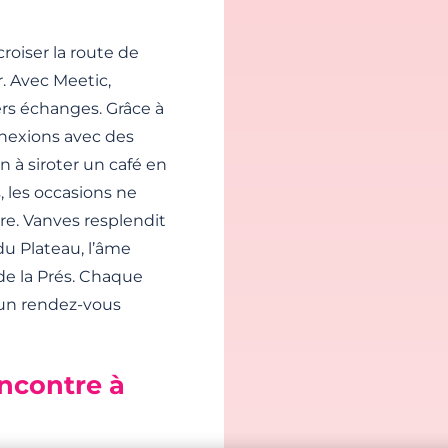
roiser la route de
r. Avec Meetic,
s échanges. Grâce à
onnexions avec des
 à siroter un café en
, les occasions ne
e. Vanves resplendit
 du Plateau, l’âme
de la Prés. Chaque
r un rendez-vous
encontre à