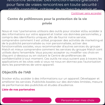
pour faire de vraies rencontres en toute sécurité :
profils contrôlés, critères de recherche précis et
Continuer sans accepter
géolocalisation pour trouver l’amour près de chez
vous comme partout en France.
Centre de préférences pour la protection de la vie
privée
Nous et nos
1
partenaires utilisons des outils pour stocker et/ou accéder à
Conditions générales
des informations sur votre appareil et traiter vos données personnelles, y
compris des identifiants uniques, afin de fournir notre service,
Charte d’utilisation des cookies
comprendre comment il est utilisé, proposer des activités de marketing et
de la publicité personnalisée ou non personnalisée, activer des
Politique de confidentialité
fonctionnalités sociales, vous recommander d'autres services du groupe
Match et mieux comprendre comment les services du groupe Match sont
Conditions Générales applicables aux Events
utilisés dans l'ensemble. Vous pouvez accepter ou modifier vos choix en
cliquant ci-dessous ou en visitant le Centre de préférences de
Signaler un contenu illégal
confidentialité à tout moment. Ces outils ne vous suivent pas à travers les
applications et les sites web si vous ne nous en donnez pas l'autorisation
dans les paramètres de votre appareil.
*Estimation du nombre de personnes ayant déjà fait une
Objectifs de l'IAB
rencontre sur Meetic en France, Italie et Espagne. Chiffre obtenu
Stocker et/ou accéder à des informations sur un appareil. Développer et
par l’extrapolation des résultats d’une enquête réalisée par
améliorer les services. Publicités basées sur des données limitées, mesure
Dynata en décembre 2023, sur 6011 personnes résidant en
de performance des publicités et études d’audience.
France, Italie et Espagne âgés de plus de 18 ans,par rapport à la
population totale de cette tranche d’âge dans ces pays(Source
Liste de nos partenaires
Eurostat 2023). Il résulte de cette étude que respectivement 15%
(en France), 12% (en Italie), 10% (en Espagne) des répondants ont
déclaré avoir déjà fait une rencontre sur Meetic.
Accepter
Personnaliser mes choix
**Chaque description et photo de profil est modérée