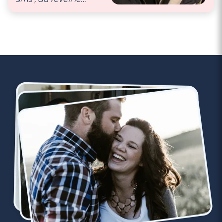
matin, au coucher le
soir. Aussi, on
s’appelle
régulièrement dans la
journée, on s’échange
beaucoup de « je
t’aime ♥️ »."