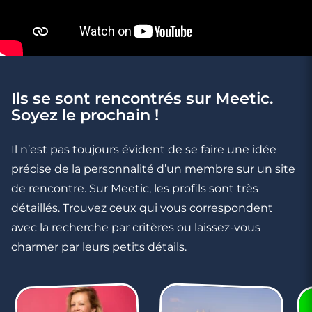
Rencontrer
Rencontres
Rencontres
une
célibataires
célibataires
femme
à
à
à
Muret
Villefranche
Toulouse
De-
Lauragais
Ils se sont rencontrés sur Meetic.
Soyez le prochain !
Il n’est pas toujours évident de se faire une idée
précise de la personnalité d’un membre sur un site
de rencontre. Sur Meetic, les profils sont très
détaillés. Trouvez ceux qui vous correspondent
avec la recherche par critères ou laissez-vous
charmer par leurs petits détails.