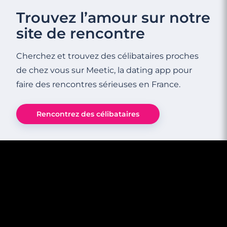
Trouvez l’amour sur notre
site de rencontre
Cherchez et trouvez des célibataires proches
4
3
3
minutes
minutes
minutes
de chez vous sur Meetic, la dating app pour
faire des rencontres sérieuses en France.
Rencontre
Rencontre
Rencontre
à
à
à
Blagnac
Cugnaux
Merville
Rencontrez des célibataires
5
4
3
minutes
minutes
minutes