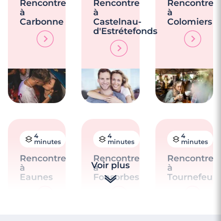
Rencontre
Rencontre
Rencontre
à
à
à
Carbonne
Castelnau-
Colomiers
d'Estrétefonds
4
4
4
minutes
minutes
minutes
Rencontre
Rencontre
Rencontre
Voir plus
à
à
à
Eaunes
Fonsorbes
Tournefeuill