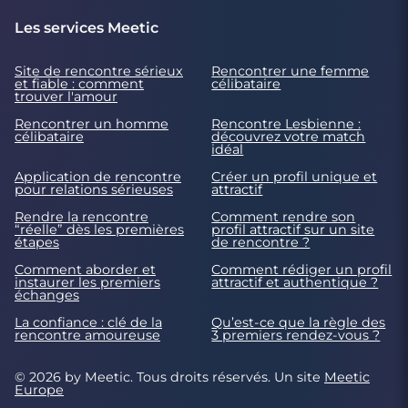
Les services Meetic
Site de rencontre sérieux
Rencontrer une femme
et fiable : comment
célibataire
trouver l'amour
Rencontrer un homme
Rencontre Lesbienne :
célibataire
découvrez votre match
idéal
Application de rencontre
Créer un profil unique et
pour relations sérieuses
attractif
Rendre la rencontre
Comment rendre son
“réelle” dès les premières
profil attractif sur un site
étapes
de rencontre ?
Comment aborder et
Comment rédiger un profil
instaurer les premiers
attractif et authentique ?
échanges
La confiance : clé de la
Qu’est-ce que la règle des
rencontre amoureuse
3 premiers rendez-vous ?
© 2026 by Meetic. Tous droits réservés. Un site
Meetic
Europe