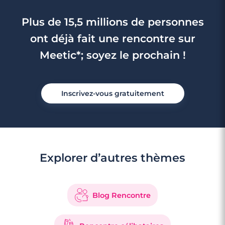
Plus de 15,5 millions de personnes
ont déjà fait une rencontre sur
Meetic*; soyez le prochain !
Inscrivez-vous gratuitement
Explorer d’autres thèmes
Blog Rencontre