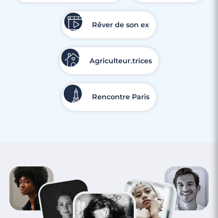
Rêver de son ex
Agriculteur.trices
Rencontre Paris