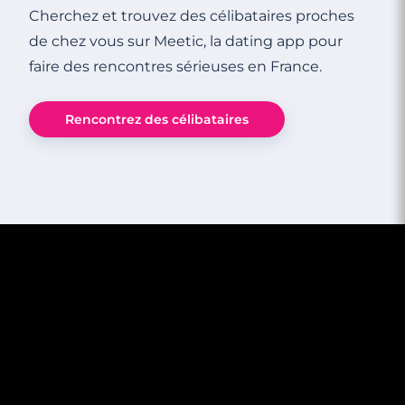
Cherchez et trouvez des célibataires proches
de chez vous sur Meetic, la dating app pour
faire des rencontres sérieuses en France.
Rencontrez des célibataires