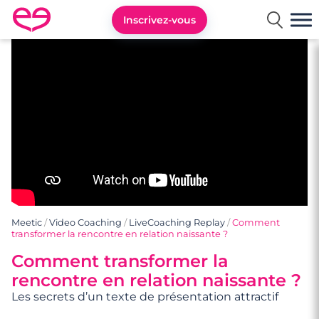
Inscrivez-vous
Rencontre en France avec Meetic
Meetic
/
Video Coaching
/
LiveCoaching Replay
/
Comment
transformer la rencontre en relation naissante ?
Comment transformer la
rencontre en relation naissante ?
Les secrets d’un texte de présentation attractif