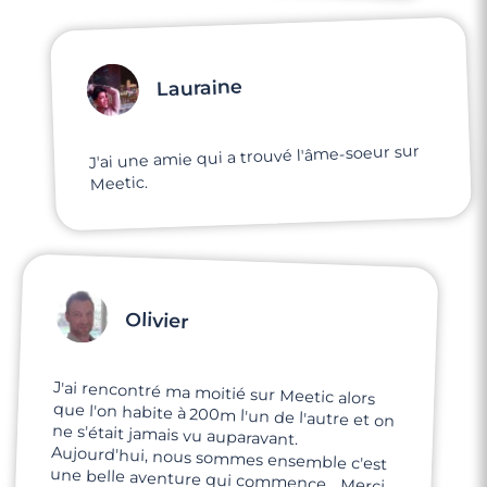
Lauraine
J'ai une amie qui a trouvé l'âme-soeur sur
Meetic.
Olivier
J'ai rencontré ma moitié sur Meetic alors
que l'on habite à 200m l'un de l'autre et on
ne s'était jamais vu auparavant.
Aujourd'hui, nous sommes ensemble c'est
une belle aventure qui commence... Merci