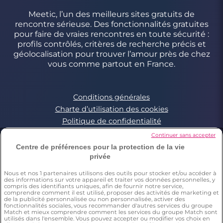
Meetic, l’un des meilleurs sites gratuits de
rencontre sérieuse. Des fonctionnalités gratuites
pour faire de vraies rencontres en toute sécurité :
profils contrôlés, critères de recherche précis et
géolocalisation pour trouver l’amour près de chez
vous comme partout en France.
Conditions générales
Charte d’utilisation des cookies
Politique de confidentialité
Conditions Générales applicables aux Events
Continuer sans accepter
Signaler un contenu illégal
Centre de préférences pour la protection de la vie
privée
Nous et nos
1
partenaires utilisons des outils pour stocker et/ou accéder à
*Estimation du nombre de personnes ayant déjà fait une
des informations sur votre appareil et traiter vos données personnelles, y
rencontre sur Meetic en France, Italie et Espagne. Chiffre obtenu
compris des identifiants uniques, afin de fournir notre service,
par l’extrapolation des résultats d’une enquête réalisée par
comprendre comment il est utilisé, proposer des activités de marketing et
Dynata en décembre 2023, sur 6011 personnes résidant en
de la publicité personnalisée ou non personnalisée, activer des
fonctionnalités sociales, vous recommander d'autres services du groupe
France, Italie et Espagne âgés de plus de 18 ans,par rapport à la
Match et mieux comprendre comment les services du groupe Match sont
population totale de cette tranche d’âge dans ces pays(Source
utilisés dans l'ensemble. Vous pouvez accepter ou modifier vos choix en
Eurostat 2023). Il résulte de cette étude que respectivement 15%