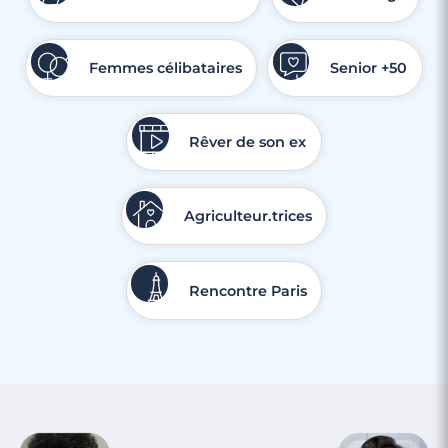
Femmes célibataires
Senior +50
Rêver de son ex
Agriculteur.trices
Rencontre Paris