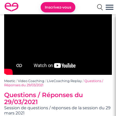
Inscrivez-vous
Rencontre en France avec Meetic
Meetic
/
Video Coaching
/
LiveCoaching Replay
/
Questions /
Réponses du 29/03/2021
Questions / Réponses du
29/03/2021
Session de questions / réponses de la session du 29
mars 2021