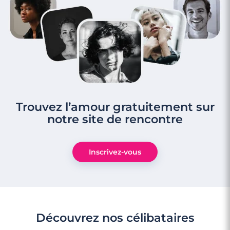
Trouvez l’amour gratuitement sur
notre site de rencontre
Inscrivez-vous
Découvrez nos célibataires