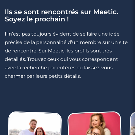
Ils se sont rencontrés sur Meetic.
Soyez le prochain !
Il n’est pas toujours évident de se faire une idée
précise de la personnalité d’un membre sur un site
de rencontre. Sur Meetic, les profils sont très
détaillés. Trouvez ceux qui vous correspondent
avec la recherche par critères ou laissez-vous
charmer par leurs petits détails.