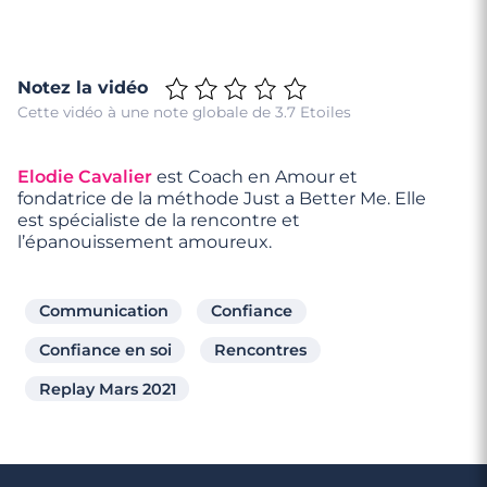
Notez la vidéo
Cette vidéo à une note globale de 3.7 Etoiles
Elodie Cavalier
est Coach en Amour et
fondatrice de la méthode Just a Better Me. Elle
est spécialiste de la rencontre et
l’épanouissement amoureux.
Communication
Confiance
Confiance en soi
Rencontres
Replay Mars 2021