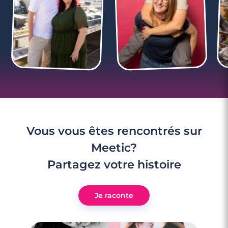
Vous vous êtes rencontrés sur
Meetic?
Partagez votre histoire
Je raconte