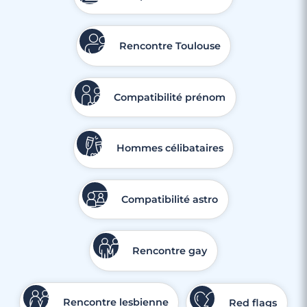
Rencontre Toulouse
Compatibilité prénom
Hommes célibataires
Compatibilité astro
Rencontre gay
Rencontre lesbienne
Red flags