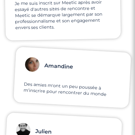
Je me suis inscrit sur Meetic après avoir
essayé d'autres sites de rencontre et
Meetic se démarque largement par son
professionnalisme et son engagement
envers ses clients.
Amandine
Des amies m'ont un peu poussée à
m'inscrire pour rencontrer du monde
Julien