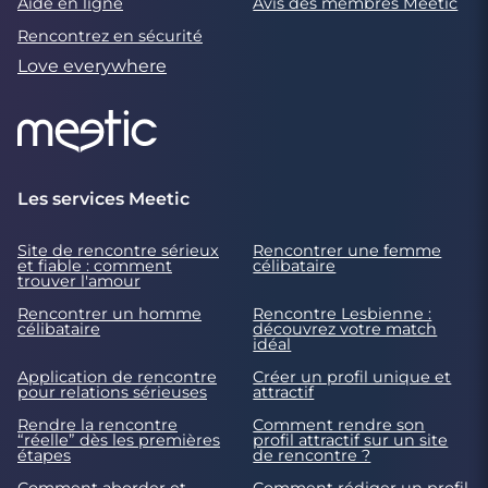
Aide en ligne
Avis des membres Meetic
Rencontrez en sécurité
Love everywhere
Les services Meetic
Site de rencontre sérieux
Rencontrer une femme
et fiable : comment
célibataire
trouver l'amour
Rencontrer un homme
Rencontre Lesbienne :
célibataire
découvrez votre match
idéal
Application de rencontre
Créer un profil unique et
pour relations sérieuses
attractif
Rendre la rencontre
Comment rendre son
“réelle” dès les premières
profil attractif sur un site
étapes
de rencontre ?
Comment aborder et
Comment rédiger un profil