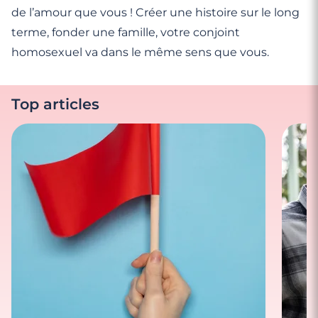
de l’amour que vous ! Créer une histoire sur le long
terme, fonder une famille, votre conjoint
homosexuel va dans le même sens que vous.
Top articles