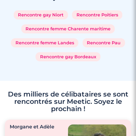
Rencontre gay Niort
Rencontre Poitiers
Rencontre femme Charente maritime
Rencontre femme Landes
Rencontre Pau
Rencontre gay Bordeaux
Des milliers de célibataires se sont
rencontrés sur Meetic. Soyez le
prochain !
Morgane et Adèle