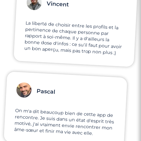
Vincent
La liberté de choisir entre les profils et la
pertinence de chaque personne par
rapport à soi-même. Il y a d'ailleurs la
bonne dose d'infos : ce su'il faut pour avoir
un bon aperçu, mais pas trop non plus ;)
Pascal
On m'a dit beaucoup bien de cette app de
rencontre. Je suis dans un état d'esprit très
motivé, j'ai vraiment envie rencontrer mon
âme-sœur et finir ma vie avec elle.