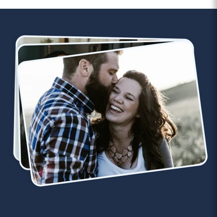
s’organise des week-
ends."