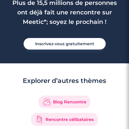
Plus de 15,5 millions de personnes
ont déjà fait une rencontre sur
Meetic*; soyez le prochain !
Inscrivez-vous gratuitement
Explorer d’autres thèmes
Blog Rencontre
Rencontre célibataires