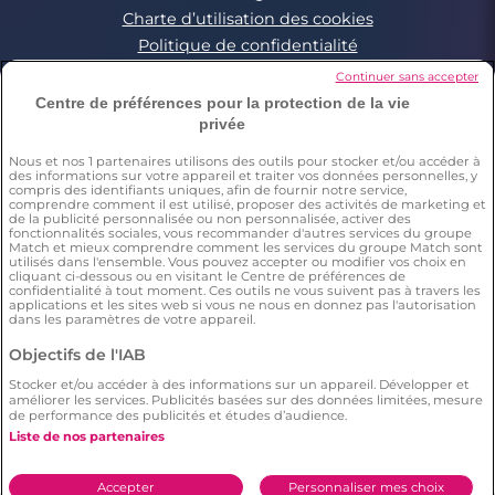
Charte d’utilisation des cookies
Politique de confidentialité
Conditions Générales applicables aux Events
Continuer sans accepter
Signaler un contenu illégal
Centre de préférences pour la protection de la vie
privée
Nous et nos
1
partenaires utilisons des outils pour stocker et/ou accéder à
*Estimation du nombre de personnes ayant déjà fait une
des informations sur votre appareil et traiter vos données personnelles, y
rencontre sur Meetic en France, Italie et Espagne. Chiffre obtenu
compris des identifiants uniques, afin de fournir notre service,
par l’extrapolation des résultats d’une enquête réalisée par
comprendre comment il est utilisé, proposer des activités de marketing et
Dynata en décembre 2023, sur 6011 personnes résidant en
de la publicité personnalisée ou non personnalisée, activer des
fonctionnalités sociales, vous recommander d'autres services du groupe
France, Italie et Espagne âgés de plus de 18 ans,par rapport à la
Match et mieux comprendre comment les services du groupe Match sont
population totale de cette tranche d’âge dans ces pays(Source
utilisés dans l'ensemble. Vous pouvez accepter ou modifier vos choix en
Eurostat 2023). Il résulte de cette étude que respectivement 15%
cliquant ci-dessous ou en visitant le Centre de préférences de
(en France), 12% (en Italie), 10% (en Espagne) des répondants ont
confidentialité à tout moment. Ces outils ne vous suivent pas à travers les
déclaré avoir déjà fait une rencontre sur Meetic.
applications et les sites web si vous ne nous en donnez pas l'autorisation
**Chaque description et photo de profil est modérée
dans les paramètres de votre appareil.
***Enquête menée par Dynata en décembre 2023, auprès d'un
échantillon représentatif de 2006 personnes de 18 ans et plus en
Objectifs de l'IAB
France. Il résulte de cette étude statistique que le nombre
d'utilisateurs sur Meetic (=397 répondants) a un plus grand
Stocker et/ou accéder à des informations sur un appareil. Développer et
nombre de relations longues (plus de 6 mois), en comparaison
améliorer les services. Publicités basées sur des données limitées, mesure
de performance des publicités et études d’audience.
aux autres sites/applications de rencontre.
****Selon une étude Dynata réalisée en décembre 2023 auprès
Liste de nos partenaires
d'un échantillon représentatif de 2006 personnes 18+ en France.
Il résulte de cette étude que 36% des répondants déclarent
connaître un couple qui s’est formé sur Meetic.
Accepter
Personnaliser mes choix