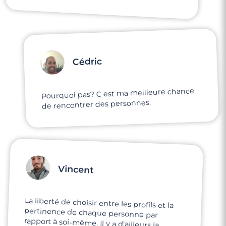
Cédric
Pourquoi pas? C est ma meilleure chance
de rencontrer des personnes.
Vincent
La liberté de choisir entre les profils et la
pertinence de chaque personne par
rapport à soi-même. Il y a d'ailleurs la
bonne dose d'infos : ce su'il faut pour avoir