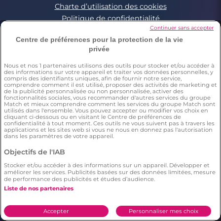
Charte d’utilisation des cookies
Politique de confidentialité
Continuer sans accepter
Conditions Générales applicables aux Events
Centre de préférences pour la protection de la vie
Signaler un contenu illégal
privée
Nous et nos
1
partenaires utilisons des outils pour stocker et/ou accéder à
des informations sur votre appareil et traiter vos données personnelles, y
*Estimation du nombre de personnes ayant déjà fait une
compris des identifiants uniques, afin de fournir notre service,
rencontre sur Meetic en France, Italie et Espagne. Chiffre obtenu
comprendre comment il est utilisé, proposer des activités de marketing et
par l’extrapolation des résultats d’une enquête réalisée par
de la publicité personnalisée ou non personnalisée, activer des
Dynata en décembre 2023, sur 6011 personnes résidant en
fonctionnalités sociales, vous recommander d'autres services du groupe
France, Italie et Espagne âgés de plus de 18 ans,par rapport à la
Match et mieux comprendre comment les services du groupe Match sont
population totale de cette tranche d’âge dans ces pays(Source
utilisés dans l'ensemble. Vous pouvez accepter ou modifier vos choix en
cliquant ci-dessous ou en visitant le Centre de préférences de
Eurostat 2023). Il résulte de cette étude que respectivement 15%
confidentialité à tout moment. Ces outils ne vous suivent pas à travers les
(en France), 12% (en Italie), 10% (en Espagne) des répondants ont
applications et les sites web si vous ne nous en donnez pas l'autorisation
déclaré avoir déjà fait une rencontre sur Meetic.
dans les paramètres de votre appareil.
**Chaque description et photo de profil est modérée
***Enquête menée par Dynata en décembre 2023, auprès d'un
Objectifs de l'IAB
échantillon représentatif de 2006 personnes de 18 ans et plus en
France. Il résulte de cette étude statistique que le nombre
Stocker et/ou accéder à des informations sur un appareil. Développer et
d'utilisateurs sur Meetic (=397 répondants) a un plus grand
améliorer les services. Publicités basées sur des données limitées, mesure
nombre de relations longues (plus de 6 mois), en comparaison
de performance des publicités et études d’audience.
aux autres sites/applications de rencontre.
Liste de nos partenaires
****Selon une étude Dynata réalisée en décembre 2023 auprès
d'un échantillon représentatif de 2006 personnes 18+ en France.
Il résulte de cette étude que 36% des répondants déclarent
Accepter
Personnaliser mes choix
connaître un couple qui s’est formé sur Meetic.