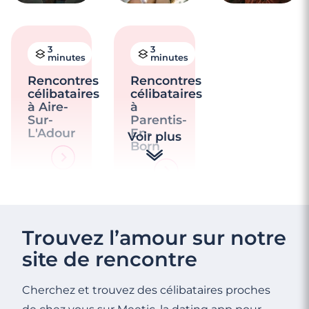
3
3
minutes
minutes
Rencontres
Rencontres
célibataires
célibataires
à Aire-
à
Sur-
Parentis-
L'Adour
En-
Voir plus
Born
Trouvez l’amour sur notre
site de rencontre
Cherchez et trouvez des célibataires proches