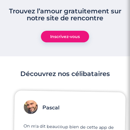
Trouvez l’amour gratuitement sur
notre site de rencontre
Inscrivez-vous
Découvrez nos célibataires
Pascal
On m'a dit beaucoup bien de cette app de
rencontre. Je suis dans un état d'esprit très
motivé, j'ai vraiment envie rencontrer mon