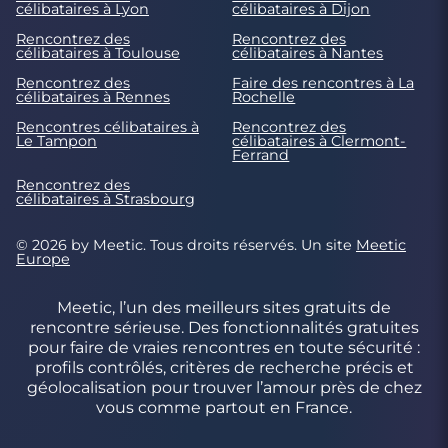
célibataires à Lyon
célibataires à Dijon
Rencontrez des
Rencontrez des
célibataires à Toulouse
célibataires à Nantes
Rencontrez des
Faire des rencontres à La
célibataires à Rennes
Rochelle
Rencontres célibataires à
Rencontrez des
Le Tampon
célibataires à Clermont-
Ferrand
Rencontrez des
célibataires à Strasbourg
© 2026 by Meetic. Tous droits réservés. Un site
Meetic
Europe
Meetic, l’un des meilleurs sites gratuits de
rencontre sérieuse. Des fonctionnalités gratuites
pour faire de vraies rencontres en toute sécurité :
profils contrôlés, critères de recherche précis et
géolocalisation pour trouver l’amour près de chez
vous comme partout en France.