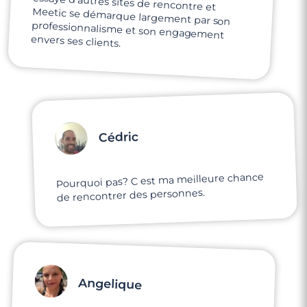
envers ses clients.
Cédric
Pourquoi pas? C est ma meilleure chance
de rencontrer des personnes.
Angelique