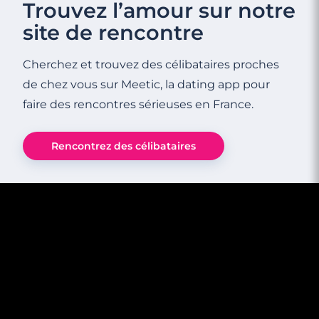
Trouvez l’amour sur notre
site de rencontre
Rencontre célibataire gay dans le
Cherchez et trouvez des célibataires proches
Morbihan
de chez vous sur Meetic, la dating app pour
Vous êtes à la recherche d'une relation amoureuse avec
faire des rencontres sérieuses en France.
un homme gay dans le Morbihan qui
…
Voir plus
→
Rencontrez des célibataires