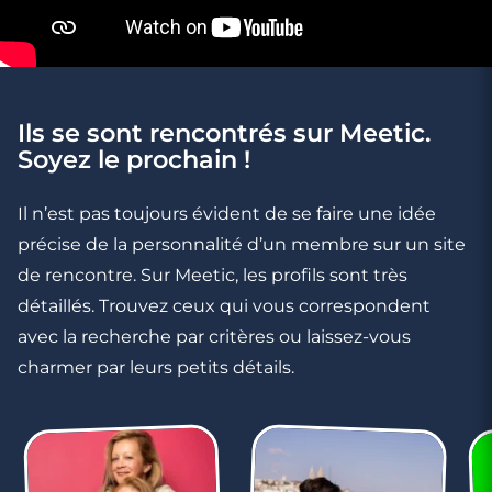
Ils se sont rencontrés sur Meetic.
Soyez le prochain !
Il n’est pas toujours évident de se faire une idée
précise de la personnalité d’un membre sur un site
de rencontre. Sur Meetic, les profils sont très
détaillés. Trouvez ceux qui vous correspondent
avec la recherche par critères ou laissez-vous
charmer par leurs petits détails.