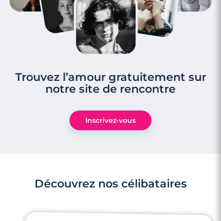
Trouvez l’amour gratuitement sur
notre site de rencontre
Inscrivez-vous
Découvrez nos célibataires