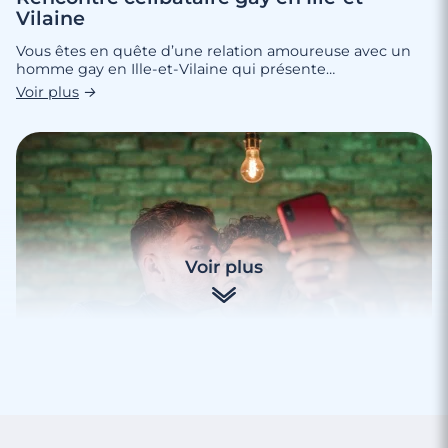
Vilaine
Vous êtes en quête d’une relation amoureuse avec un
homme gay en Ille-et-Vilaine qui présente
…
Voir plus
→
Voir plus