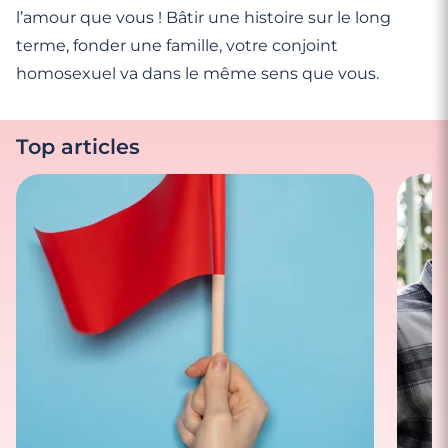
l’amour que vous ! Bâtir une histoire sur le long
terme, fonder une famille, votre conjoint
homosexuel va dans le même sens que vous.
Top articles