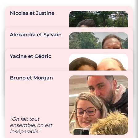
Nicolas et Justine
Alexandra et Sylvain
"Aussi bordélique l’un
que l’autre, nous
Yacine et Cédric
n’aimons pas ranger
nos affaires. En
"On est une équipe
revanche, on range
qui se serre les
Bruno et Morgan
plus facilement celles
coudes pour
de l’autre et
atteindre ses objectifs
finalement la maison
"Nos petites
de vie !"
reste assez bien
attentions sont très
rangée."
natuelles, diverses et
variées."
"On fait tout
ensemble, on est
inséparable."