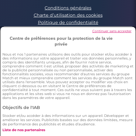
Conditions générales
Charte d’utilisation des cookies
Politique de confidentialité
Conditions Générales applicables aux Events
Continuer sans accepter
Signaler un contenu illégal
Centre de préférences pour la protection de la vie
privée
Nous et nos
1
partenaires utilisons des outils pour stocker et/ou accéder à
*Estimation du nombre de personnes ayant déjà fait une
des informations sur votre appareil et traiter vos données personnelles, y
rencontre sur Meetic en France, Italie et Espagne. Chiffre obtenu
compris des identifiants uniques, afin de fournir notre service,
par l’extrapolation des résultats d’une enquête réalisée par
comprendre comment il est utilisé, proposer des activités de marketing et
Dynata en décembre 2023, sur 6011 personnes résidant en
de la publicité personnalisée ou non personnalisée, activer des
fonctionnalités sociales, vous recommander d'autres services du groupe
France, Italie et Espagne âgés de plus de 18 ans,par rapport à la
Match et mieux comprendre comment les services du groupe Match sont
population totale de cette tranche d’âge dans ces pays(Source
utilisés dans l'ensemble. Vous pouvez accepter ou modifier vos choix en
Eurostat 2023). Il résulte de cette étude que respectivement 15%
cliquant ci-dessous ou en visitant le Centre de préférences de
(en France), 12% (en Italie), 10% (en Espagne) des répondants ont
confidentialité à tout moment. Ces outils ne vous suivent pas à travers les
déclaré avoir déjà fait une rencontre sur Meetic.
applications et les sites web si vous ne nous en donnez pas l'autorisation
**Chaque description et photo de profil est modérée
dans les paramètres de votre appareil.
***Enquête menée par Dynata en décembre 2023, auprès d'un
échantillon représentatif de 2006 personnes de 18 ans et plus en
Objectifs de l'IAB
France. Il résulte de cette étude statistique que le nombre
d'utilisateurs sur Meetic (=397 répondants) a un plus grand
Stocker et/ou accéder à des informations sur un appareil. Développer et
améliorer les services. Publicités basées sur des données limitées, mesure
nombre de relations longues (plus de 6 mois), en comparaison
de performance des publicités et études d’audience.
aux autres sites/applications de rencontre.
****Selon une étude Dynata réalisée en décembre 2023 auprès
Liste de nos partenaires
d'un échantillon représentatif de 2006 personnes 18+ en France.