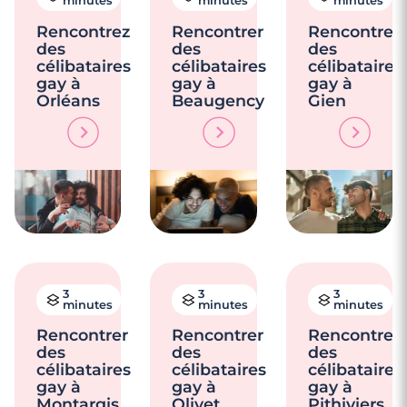
minutes
minutes
minutes
Rencontrez
Rencontrer
Rencontrer
des
des
des
célibataires
célibataires
célibataires
gay à
gay à
gay à
Orléans
Beaugency
Gien
3
3
3
minutes
minutes
minutes
Rencontrer
Rencontrer
Rencontrer
des
des
des
célibataires
célibataires
célibataires
gay à
gay à
gay à
Montargis
Olivet
Pithiviers