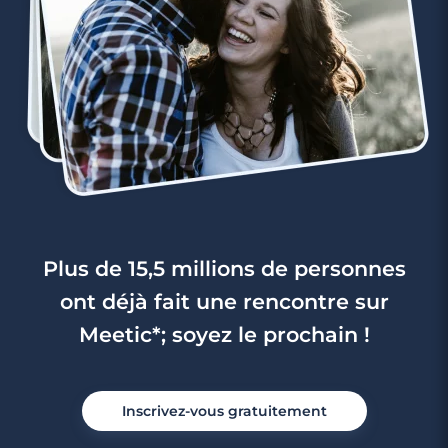
Plus de 15,5 millions de personnes
ont déjà fait une rencontre sur
Meetic*; soyez le prochain !
Inscrivez-vous gratuitement