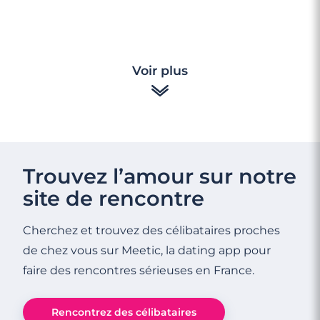
Voir plus
Trouvez l’amour sur notre
site de rencontre
Cherchez et trouvez des célibataires proches
de chez vous sur Meetic, la dating app pour
faire des rencontres sérieuses en France.
Rencontrez des célibataires