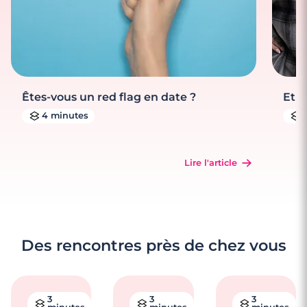
Êtes-vous un red flag en date ?
Et s
4 minutes
Lire l'article
Des rencontres près de chez vous
3
3
3