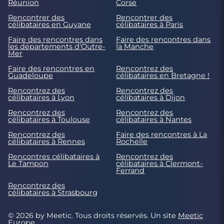
Réunion
Corse
Rencontrer des
Rencontrer des
célibataires en Guyane
célibataires à Paris
Faire des rencontres dans
Faire des rencontres dans
les départements d'Outre-
la Manche
Mer
Faire des rencontres en
Rencontrez des
Guadeloupe
célibataires en Bretagne !
Rencontrez des
Rencontrez des
célibataires à Lyon
célibataires à Dijon
Rencontrez des
Rencontrez des
célibataires à Toulouse
célibataires à Nantes
Rencontrez des
Faire des rencontres à La
célibataires à Rennes
Rochelle
Rencontres célibataires à
Rencontrez des
Le Tampon
célibataires à Clermont-
Ferrand
Rencontrez des
célibataires à Strasbourg
© 2026 by Meetic. Tous droits réservés. Un site
Meetic
Europe