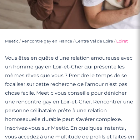
Meetic
/
Rencontre gay en France
/
Centre Val de Loire
/
Loiret
Vous êtes en quête d’une relation amoureuse avec
un homme gay en Loir-et-Cher qui présente les
mêmes rêves que vous ? Prendre le temps de se
focaliser sur cette recherche de l’amour n’est pas
chose facile. Meetic vous conseille pour dénicher
une rencontre gay en Loir-et-Cher. Rencontrer une
personne célibataire prête à une relation
homosexuelle durable peut s’avérer complexe.
Inscrivez-vous sur Meetic. En quelques instants ,
vous accédez à une multitude de profils et faites en