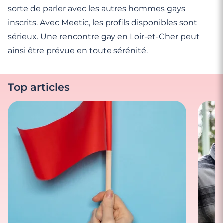
sorte de parler avec les autres hommes gays
inscrits. Avec Meetic, les profils disponibles sont
sérieux. Une rencontre gay en Loir-et-Cher peut
ainsi être prévue en toute sérénité.
Top articles