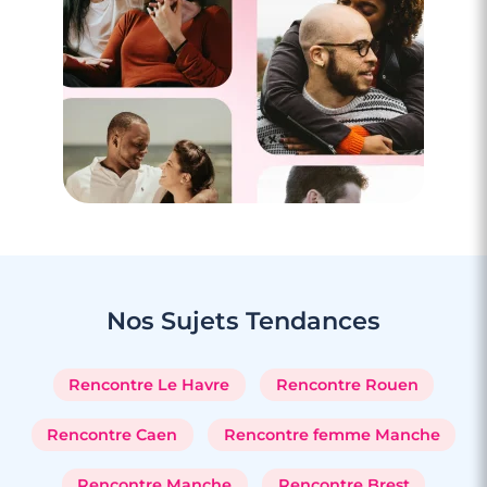
Nos Sujets
Tendances
Rencontre Le Havre
Rencontre Rouen
Rencontre Caen
Rencontre femme Manche
Rencontre Manche
Rencontre Brest