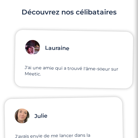
Découvrez nos célibataires
Lauraine
J'ai une amie qui a trouvé l'âme-soeur sur
Meetic.
Julie
J'avais envie de me lancer dans la