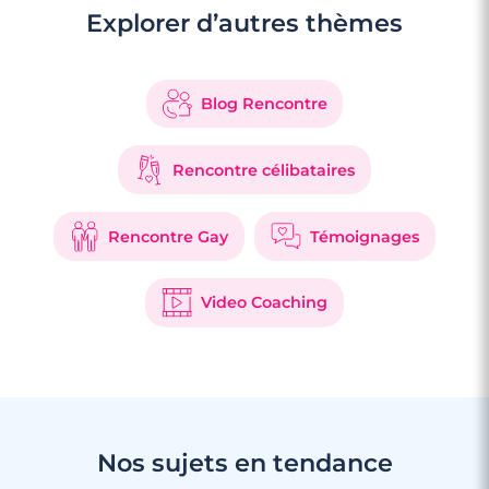
Explorer d’autres thèmes
Blog Rencontre
Rencontre célibataires
Rencontre Gay
Témoignages
Video Coaching
Nos sujets en tendance