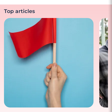
Top articles