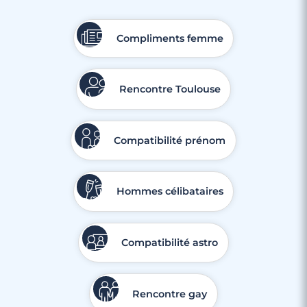
Compliments femme
Rencontre Toulouse
Compatibilité prénom
Hommes célibataires
Compatibilité astro
Rencontre gay