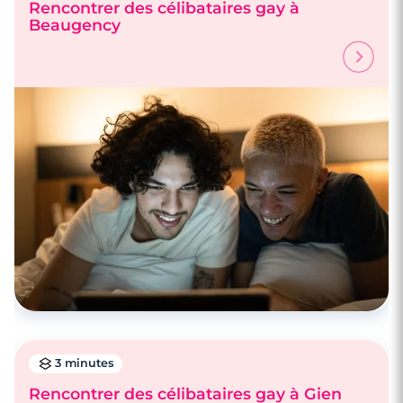
Rencontrer des célibataires gay à
Beaugency
3 minutes
Rencontre à Blain
3 minutes
Rencontrer des célibataires gay à Gien