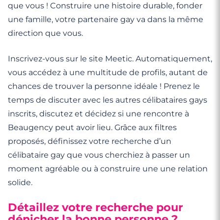
que vous ! Construire une histoire durable, fonder
une famille, votre partenaire gay va dans la même
direction que vous.
Inscrivez-vous sur le site Meetic. Automatiquement,
vous accédez à une multitude de profils, autant de
chances de trouver la personne idéale ! Prenez le
temps de discuter avec les autres célibataires gays
inscrits, discutez et décidez si une rencontre à
Beaugency peut avoir lieu. Grâce aux filtres
proposés, définissez votre recherche d’un
célibataire gay que vous cherchiez à passer un
moment agréable ou à construire une une relation
solide.
Détaillez votre recherche pour
dénicher la bonne personne ?