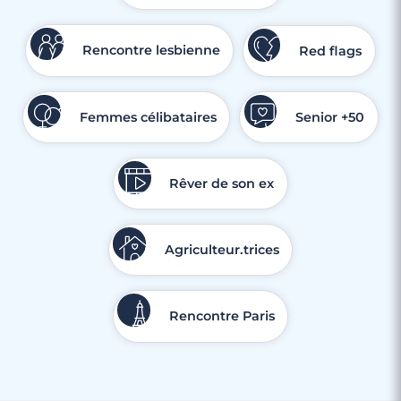
Rencontre lesbienne
Red flags
Femmes célibataires
Senior +50
Rêver de son ex
Agriculteur.trices
Rencontre Paris