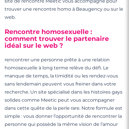
site de rencontre Meetic vous accompagne pour
trouver une rencontre homo à Beaugency ou sur le
web.
Rencontre homosexuelle :
comment trouver le partenaire
idéal sur le web ?
rencontrer une personne prête à une relation
homosexuelle à long terme relève du défi. Le
manque de temps, la timidité ou les rendez-vous
sans lendemain peuvent vous freiner dans votre
recherche. Un site spécialisé dans les histoires gays
solides comme Meetic peut vous accompagner
dans cette quête de la perle rare. Notre formule est
simple : vous donner l’opportunité de rencontrer la
personne qui possède la même vision de l’amour