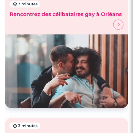
3 minutes
Rencontrez des célibataires gay à Orléans
3 minutes
Rencontrer des célibataires gay à Gien
3 minutes