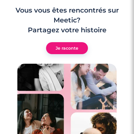
Vous vous êtes rencontrés sur
Meetic?
Partagez votre histoire
Je raconte