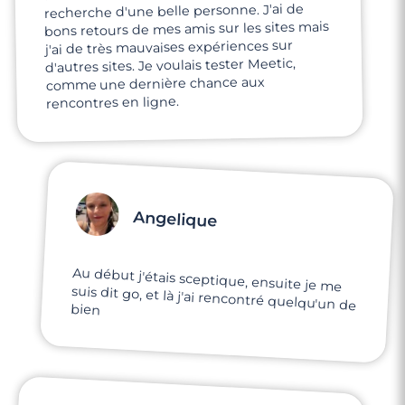
recherche d'une belle personne. J'ai de
bons retours de mes amis sur les sites mais
j'ai de très mauvaises expériences sur
d'autres sites. Je voulais tester Meetic,
comme une dernière chance aux
rencontres en ligne.
Angelique
Au début j'étais sceptique, ensuite je me
suis dit go, et là j'ai rencontré quelqu'un de
bien