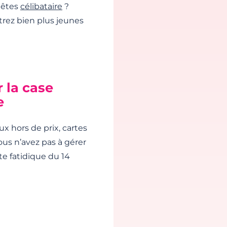
 êtes
célibataire
?
îtrez bien plus jeunes
 la case
e
x hors de prix, cartes
ous n’avez pas à gérer
te fatidique du 14