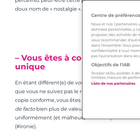
percevrez peut-être cette petite lueur qui brille e
doux nom de « nostalgie ».
Sorry guys, too late
!
Centre de préférences
Nous et nos
1
partenaires ut
données personnelles, y com
proposer des activités de m
vous recommander d'autres
dans l'ensemble. Vous pouv
confidentialité à tout mome
– Vous êtes à contre-courant 
pas l'autorisation dans les
unique
Objectifs de l'IAB
Stocker et/ou accéder à de
limitées, mesure de perfor
En étant différent(e) de vos amis, vous êtes d’auta
Liste de nos partenaires
que vous ne suivez pas le moule de la conformité.
copie conforme, vous êtes un modèle original, un
de facto
bien plus de valeur que tous vos amis réu
uniformément (et malheureusement pour eux –
l
(#ironie).