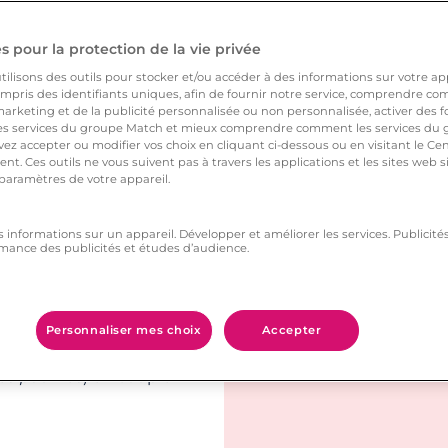
ncore et qui porte le
 pour la protection de la vie privée
ilisons des outils pour stocker et/ou accéder à des informations sur votre appa
pris des identifiants uniques, afin de fournir notre service, comprendre comm
arketing et de la publicité personnalisée ou non personnalisée, activer des fo
 services du groupe Match et mieux comprendre comment les services du g
ez accepter ou modifier vos choix en cliquant ci-dessous ou en visitant le Ce
nt. Ces outils ne vous suivent pas à travers les applications et les sites web
et donc
 paramètres de votre appareil.
s informations sur un appareil. Développer et améliorer les services. Publici
mance des publicités et études d’audience.
nt plus intéressant(e)
 Vous n’êtes pas une
ique, et qui possède
Personnaliser mes choix
Accepter
nis qui sont
es pauvres
) en couple