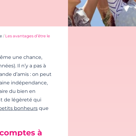
re
/
Les avantages d’être le
 même une chance,
ées). Il n’y a pas à
 bande d’amis : on peut
aine indépendance,
aire du bien en
t de légèreté qui
petits bonheurs
que
 comptes à