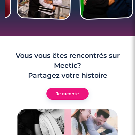
Vous vous êtes rencontrés sur
Meetic?
Partagez votre histoire
Je raconte