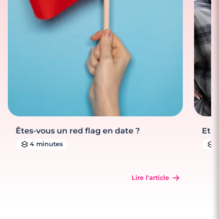
Êtes-vous un red flag en date ?
Et s
4 minutes
Lire l'article