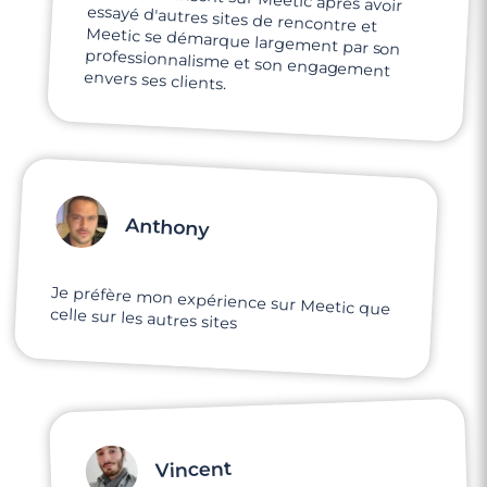
envers ses clients.
Anthony
Je préfère mon expérience sur Meetic que
celle sur les autres sites
Vincent