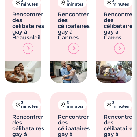
3
3
3
minutes
minutes
minutes
Rencontrer
Rencontrer
Rencontrer
des
des
des
célibataires
célibataires
célibataires
gay à
gay à
gay à
Beausoleil
Cannes
Carros
3
3
3
minutes
minutes
minutes
Rencontrer
Rencontrer
Rencontrer
des
des
des
célibataires
célibataires
célibataires
gay à
gay à
gay à