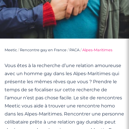
Meetic
/
Rencontre gay en France
/
PACA
/
Alpes-Maritimes
Vous êtes à la recherche d’une relation amoureuse
avec un homme gay dans les Alpes-Maritimes qui
présente les mêmes rêves que vous ? Prendre le
temps de se focaliser sur cette recherche de
l’amour n’est pas chose facile. Le site de rencontres
Meetic vous aide à trouver une rencontre homo
dans les Alpes-Maritimes. Rencontrer une personne
célibataire prête à une relation gay durable peut