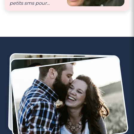
petits sms pour
montrer que nous
pensons l’un à l’autre."
3 minutes
Rencontrer des célibataires gay à Cagnes-
Sur-Mer