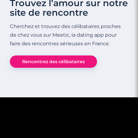
Trouvez l’amour sur notre
Rencontrer des célibataires gay à Menton
site de rencontre
Cherchez et trouvez des célibataires proches
de chez vous sur Meetic, la dating app pour
faire des rencontres sérieuses en France.
Rencontrez des célibataires
3 minutes
Rencontrer des célibataires gay à Cannes