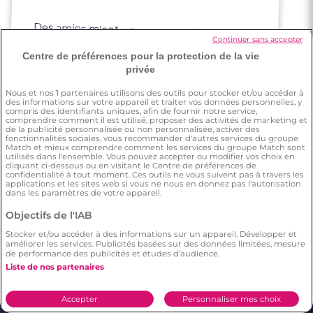
Des amies m'ont un peu poussée à
Continuer sans accepter
m'inscrire pour rencontrer du monde
Centre de préférences pour la protection de la vie
privée
Nous et nos
1
partenaires utilisons des outils pour stocker et/ou accéder à
des informations sur votre appareil et traiter vos données personnelles, y
compris des identifiants uniques, afin de fournir notre service,
comprendre comment il est utilisé, proposer des activités de marketing et
de la publicité personnalisée ou non personnalisée, activer des
fonctionnalités sociales, vous recommander d'autres services du groupe
Match et mieux comprendre comment les services du groupe Match sont
utilisés dans l'ensemble. Vous pouvez accepter ou modifier vos choix en
cliquant ci-dessous ou en visitant le Centre de préférences de
À propos de Meetic
confidentialité à tout moment. Ces outils ne vous suivent pas à travers les
applications et les sites web si vous ne nous en donnez pas l'autorisation
dans les paramètres de votre appareil.
À propos de Meetic
Actualités Rencontres
Objectifs de l'IAB
Actualité de Meetic
Site de rencontre
Stocker et/ou accéder à des informations sur un appareil. Développer et
Aide en ligne
Avis des membres Meetic
améliorer les services. Publicités basées sur des données limitées, mesure
de performance des publicités et études d’audience.
Rencontrez en sécurité
Liste de nos partenaires
Love everywhere
Accepter
Personnaliser mes choix