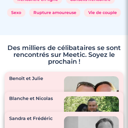
Sexo
Rupture amoureuse
Vie de couple
Des milliers de célibataires se sont
rencontrés sur Meetic. Soyez le
prochain !
4 minutes
Benoît et Julie
Rencontre à Urrugne
Blanche et Nicolas
"Plein de messages,
d’appels, de petits
Sandra et Frédéric
mots doux, des petits