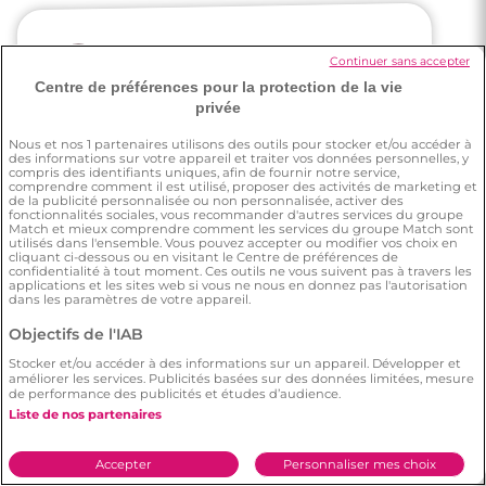
Continuer sans accepter
Lauraine
Centre de préférences pour la protection de la vie
privée
J'ai une amie qui a trouvé l'âme-soeur sur
Nous et nos
1
partenaires utilisons des outils pour stocker et/ou accéder à
des informations sur votre appareil et traiter vos données personnelles, y
Meetic.
compris des identifiants uniques, afin de fournir notre service,
comprendre comment il est utilisé, proposer des activités de marketing et
de la publicité personnalisée ou non personnalisée, activer des
fonctionnalités sociales, vous recommander d'autres services du groupe
Match et mieux comprendre comment les services du groupe Match sont
utilisés dans l'ensemble. Vous pouvez accepter ou modifier vos choix en
cliquant ci-dessous ou en visitant le Centre de préférences de
confidentialité à tout moment. Ces outils ne vous suivent pas à travers les
applications et les sites web si vous ne nous en donnez pas l'autorisation
Anthony
dans les paramètres de votre appareil.
Objectifs de l'IAB
Stocker et/ou accéder à des informations sur un appareil. Développer et
Je préfère mon expérience sur Meetic que
améliorer les services. Publicités basées sur des données limitées, mesure
celle sur les autres sites
de performance des publicités et études d’audience.
Liste de nos partenaires
Accepter
Personnaliser mes choix