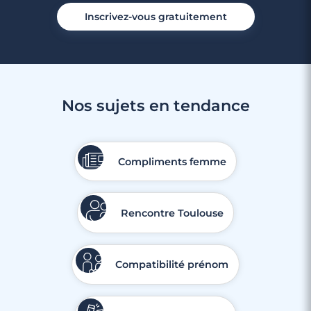
Inscrivez-vous gratuitement
Nos sujets en tendance
Compliments femme
Rencontre Toulouse
Compatibilité prénom