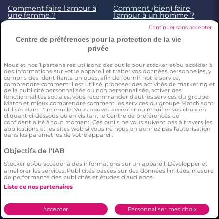
Comment faire l’amour à
Comment (bien) faire
une femme ?
l'amour à un homme ?
Continuer sans accepter
La règle des huit semaines
Test de compatibilité
dans une relation
amoureuse : signes
Centre de préférences pour la protection de la vie
astrologiques & prénoms
privée
5 trucs pour tester
(gentiment) votre nouveau
Nous et nos
1
partenaires utilisons des outils pour stocker et/ou accéder à
mec
des informations sur votre appareil et traiter vos données personnelles, y
compris des identifiants uniques, afin de fournir notre service,
comprendre comment il est utilisé, proposer des activités de marketing et
de la publicité personnalisée ou non personnalisée, activer des
© 2026 by Meetic. Tous droits réservés. Un site
Meetic
fonctionnalités sociales, vous recommander d'autres services du groupe
Europe
Match et mieux comprendre comment les services du groupe Match sont
utilisés dans l'ensemble. Vous pouvez accepter ou modifier vos choix en
cliquant ci-dessous ou en visitant le Centre de préférences de
confidentialité à tout moment. Ces outils ne vous suivent pas à travers les
Meetic, l’un des meilleurs sites gratuits de
applications et les sites web si vous ne nous en donnez pas l'autorisation
rencontre sérieuse. Des fonctionnalités gratuites
dans les paramètres de votre appareil.
pour faire de vraies rencontres en toute sécurité :
Objectifs de l'IAB
profils contrôlés, critères de recherche précis et
géolocalisation pour trouver l’amour près de chez
Stocker et/ou accéder à des informations sur un appareil. Développer et
améliorer les services. Publicités basées sur des données limitées, mesure
vous comme partout en France.
de performance des publicités et études d’audience.
Liste de nos partenaires
Conditions générales
Accepter
Personnaliser mes choix
Charte d’utilisation des cookies