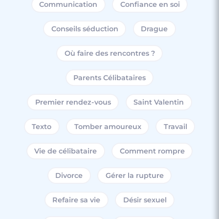
Communication
Confiance en soi
Conseils séduction
Drague
Où faire des rencontres ?
Parents Célibataires
Premier rendez-vous
Saint Valentin
Texto
Tomber amoureux
Travail
Vie de célibataire
Comment rompre
Divorce
Gérer la rupture
Refaire sa vie
Désir sexuel