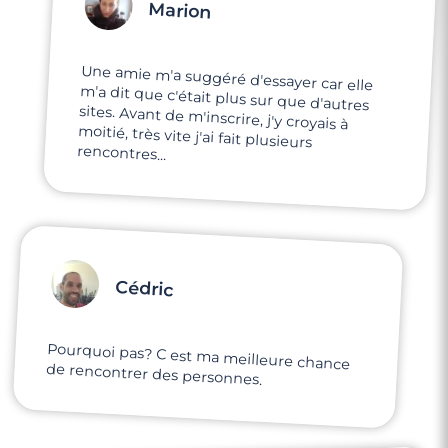
Marion
Une amie m'a suggéré d'essayer car elle
m'a dit que c'était plus sur que d'autres
sites. Avant de m'inscrire, j'y croyais à
moitié, très vite j'ai fait plusieurs
rencontres...
Cédric
Pourquoi pas? C est ma meilleure chance
de rencontrer des personnes.