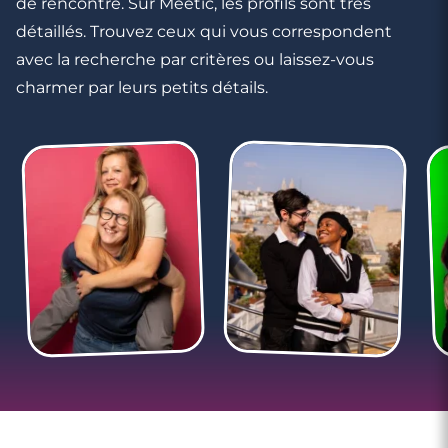
de rencontre. Sur Meetic, les profils sont très
détaillés. Trouvez ceux qui vous correspondent
avec la recherche par critères ou laissez-vous
charmer par leurs petits détails.