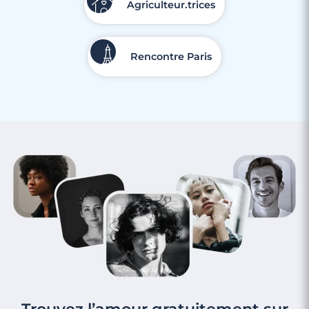
Agriculteur.trices
Rencontre Paris
Trouvez l’amour gratuitement sur