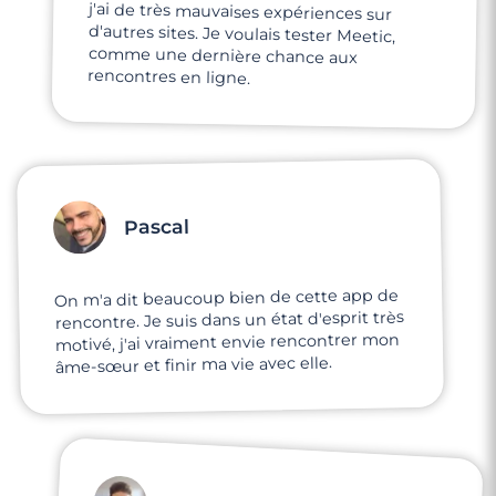
rencontres en ligne.
Pascal
On m'a dit beaucoup bien de cette app de
rencontre. Je suis dans un état d'esprit très
motivé, j'ai vraiment envie rencontrer mon
âme-sœur et finir ma vie avec elle.