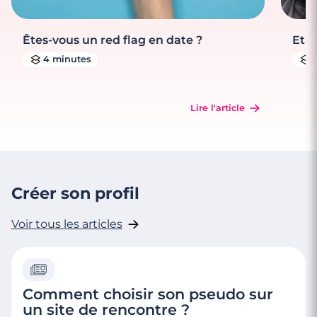
Êtes-vous un red flag en date ?
Et s
4 minutes
Lire l'article
Créer son profil
Voir tous les articles
Comment choisir son pseudo sur
un site de rencontre ?