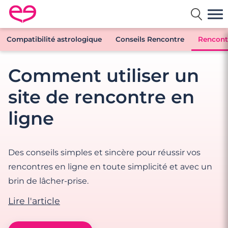
Rencontre en France avec Meetic
Compatibilité astrologique
Conseils Rencontre
Rencontr
Comment utiliser un
site de rencontre en
ligne
Des conseils simples et sincère pour réussir vos
rencontres en ligne en toute simplicité et avec un
brin de lâcher-prise.
Lire l'article