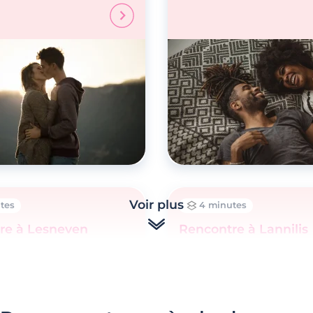
Voir plus
tes
4 minutes
re à Lesneven
Rencontre à Lannilis