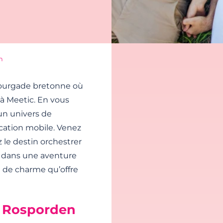
n
ourgade bretonne où
à Meetic. En vous
un univers de
ication mobile. Venez
z le destin orchestrer
 dans une aventure
 de charme qu’offre
à Rosporden