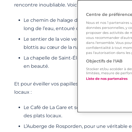
rencontre inoubliable. Voici quelques idées :
Centre de préférences
Le chemin de halage de l’Aven pour une pro
Nous et nos
1
partenaires ut
long de l’eau, entouré de paysages à couper le
données personnelles, y com
proposer des activités de m
vous recommander d'autres
Le sentier de la voie verte, idéal pour un mom
dans l'ensemble. Vous pouv
blottis au cœur de la nature.
confidentialité à tout mome
pas l'autorisation dans les
La chapelle de Saint-Éloi, un lieu culturel pit
Objectifs de l'IAB
en beauté.
Stocker et/ou accéder à de
limitées, mesure de perfor
Liste de nos partenaires
Et pour éveiller vos papilles, laissez-vous tenter p
locaux :
Le Café de La Gare et son ambiance conviviale,
des plats locaux.
L’Auberge de Rosporden, pour une véritable e