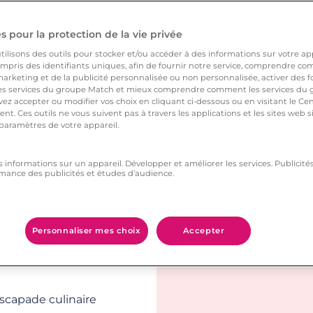
 pour la protection de la vie privée
menade bucolique le
ilisons des outils pour stocker et/ou accéder à des informations sur votre appa
 souffle.
pris des identifiants uniques, afin de fournir notre service, comprendre comm
arketing et de la publicité personnalisée ou non personnalisée, activer des fo
 services du groupe Match et mieux comprendre comment les services du g
ent paisible à deux,
ez accepter ou modifier vos choix en cliquant ci-dessous ou en visitant le Ce
nt. Ces outils ne vous suivent pas à travers les applications et les sites web
 paramètres de votre appareil.
toresque pour se perdre
s informations sur un appareil. Développer et améliorer les services. Publici
mance des publicités et études d’audience.
ar un des restaurants
Personnaliser mes choix
Accepter
 parfait pour savourer
scapade culinaire