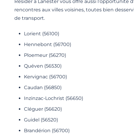
Résider à Lanester vous offre aussi l’opportunité 
rencontres aux villes voisines, toutes bien desser
de transport.
Lorient (56100)
Hennebont (56700)
Ploemeur (56270)
Quéven (56530)
Kervignac (56700)
Caudan (56850)
Inzinzac-Lochrist (56650)
Cléguer (56620)
Guidel (56520)
Brandérion (56700)