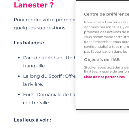
Lanester ?
Centre de préférences
Pour rendre votre première rencontre inoubliable à
Nous et nos
1
partenaires ut
quelques suggestions :
données personnelles, y com
proposer des activités de m
vous recommander d'autres
dans l'ensemble. Vous pouv
Les balades :
confidentialité à tout mome
pas l'autorisation dans les
Parc de Kerbihan : Un havre de verdure idéa
Objectifs de l'IAB
tranquille.
Stocker et/ou accéder à de
limitées, mesure de perfor
Le long du Scorff : Offrez-vous une escapade
Liste de nos partenaires
la rivière.
Forêt Domaniale de Lanester : Une évasion na
centre-ville.
Les lieux à voir :