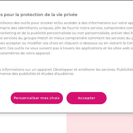
 pour la protection de la vie privée
 Lanester, voici
ilisons des outils pour stocker et/ou accéder à des informations sur votre appa
pris des identifiants uniques, afin de fournir notre service, comprendre comm
arketing et de la publicité personnalisée ou non personnalisée, activer des fo
 services du groupe Match et mieux comprendre comment les services du g
ez accepter ou modifier vos choix en cliquant ci-dessous ou en visitant le Ce
nt. Ces outils ne vous suivent pas à travers les applications et les sites web
 paramètres de votre appareil.
l pour une promenade
s informations sur un appareil. Développer et améliorer les services. Publici
mance des publicités et études d’audience.
 romantique au bord de
ture à deux pas du
Personnaliser mes choix
Accepter