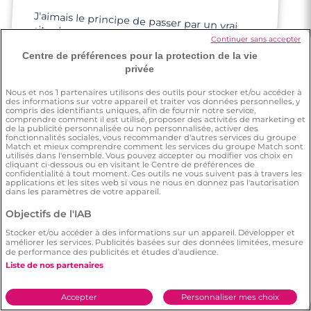
J'aimais le principe de passer par un vrai
site de rencontre qui a su se renouveler
avec les années ! J'étais dans un état
d'esprit très ouvert à découvrir le site et les
profils représentés, et très enthousiaste à
Continuer sans accepter
Centre de préférences pour la protection de la vie
privée
ce que cela puisse marcher pour moi.
Nous et nos
1
partenaires utilisons des outils pour stocker et/ou accéder à
des informations sur votre appareil et traiter vos données personnelles, y
compris des identifiants uniques, afin de fournir notre service,
comprendre comment il est utilisé, proposer des activités de marketing et
de la publicité personnalisée ou non personnalisée, activer des
fonctionnalités sociales, vous recommander d'autres services du groupe
Match et mieux comprendre comment les services du groupe Match sont
utilisés dans l'ensemble. Vous pouvez accepter ou modifier vos choix en
cliquant ci-dessous ou en visitant le Centre de préférences de
confidentialité à tout moment. Ces outils ne vous suivent pas à travers les
Angelique
applications et les sites web si vous ne nous en donnez pas l'autorisation
dans les paramètres de votre appareil.
Objectifs de l'IAB
Au début j'étais sceptique, ensuite je me
Stocker et/ou accéder à des informations sur un appareil. Développer et
suis dit go, et là j'ai rencontré quelqu'un de
améliorer les services. Publicités basées sur des données limitées, mesure
de performance des publicités et études d’audience.
bien
Liste de nos partenaires
Accepter
Personnaliser mes choix