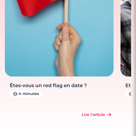
Êtes-vous un red flag en date ?
Et s
4 minutes
Lire l'article