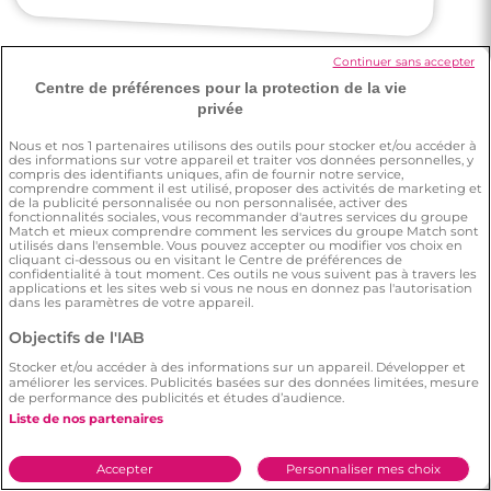
3 minutes
Rencontres célibataires à Moissy-
Cramayel
Continuer sans accepter
Centre de préférences pour la protection de la vie
privée
Amandine
Nous et nos
1
partenaires utilisons des outils pour stocker et/ou accéder à
des informations sur votre appareil et traiter vos données personnelles, y
compris des identifiants uniques, afin de fournir notre service,
comprendre comment il est utilisé, proposer des activités de marketing et
Des amies m'ont un peu poussée à
de la publicité personnalisée ou non personnalisée, activer des
m'inscrire pour rencontrer du monde
fonctionnalités sociales, vous recommander d'autres services du groupe
Match et mieux comprendre comment les services du groupe Match sont
utilisés dans l'ensemble. Vous pouvez accepter ou modifier vos choix en
cliquant ci-dessous ou en visitant le Centre de préférences de
confidentialité à tout moment. Ces outils ne vous suivent pas à travers les
applications et les sites web si vous ne nous en donnez pas l'autorisation
dans les paramètres de votre appareil.
Objectifs de l'IAB
Lauraine
Stocker et/ou accéder à des informations sur un appareil. Développer et
améliorer les services. Publicités basées sur des données limitées, mesure
de performance des publicités et études d’audience.
Liste de nos partenaires
J'ai une amie qui a trouvé l'âme-soeur sur
Meetic.
Accepter
Personnaliser mes choix
3 minutes