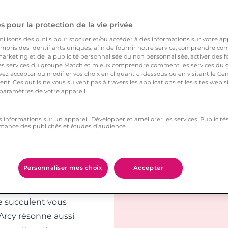
ez le naturel opérer.
ante ou une sortie
 pour la protection de la vie privée
s :
ilisons des outils pour stocker et/ou accéder à des informations sur votre appa
pris des identifiants uniques, afin de fournir notre service, comprendre comm
arketing et de la publicité personnalisée ou non personnalisée, activer des fo
eau, un vrai havre de
 services du groupe Match et mieux comprendre comment les services du g
ez accepter ou modifier vos choix en cliquant ci-dessous ou en visitant le Ce
nt. Ces outils ne vous suivent pas à travers les applications et les sites web
 paramètres de votre appareil.
amoureux de la nature
s informations sur un appareil. Développer et améliorer les services. Publici
mance des publicités et études d’audience.
historiques du vieux
Personnaliser mes choix
Accepter
r une immersion
y, ou régalez vos
ne succulent vous
Arcy résonne aussi