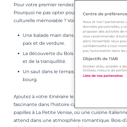
Pour votre premier rendez-vous à Bois-d’Arcy, laiss
Pourquoi ne pas opter pour une promenade apais
Centre de préférences
culturelle mémorable ? Voici quelques suggestion
Nous et nos
1
partenaires ut
données personnelles, y com
proposer des activités de m
Une balade main dans la main au Parc du Chât
vous recommander d'autres
dans l'ensemble. Vous pouv
paix et de verdure.
confidentialité à tout mome
pas l'autorisation dans les
La découverte du Bois des Plattiers pour les 
Objectifs de l'IAB
et de la tranquillité.
Stocker et/ou accéder à de
limitées, mesure de perfor
Un saut dans le temps, en explorant les rues 
Liste de nos partenaires
bourg.
Ajoutez à votre itinéraire le Musée de la ville pou
fascinante dans l’histoire captivante de Bois-d’Arc
papilles à La Petite Venise, où une cuisine italien
attend dans une atmosphère romantique. Bois-d’