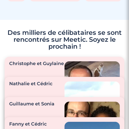
Des milliers de célibataires se sont
rencontrés sur Meetic. Soyez le
prochain !
3 minutes
Christophe et Guylaine
Rencontres célibataires à Pecquencourt
Nathalie et Cédric
"Nous sommes
Guillaume et Sonia
toujours à l’écoute
l’un de l’autre."
"On se câline
beaucoup. On parle
Fanny et Cédric
énormément. On se