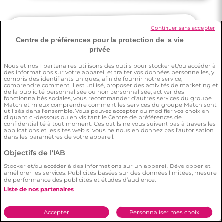
Continuer sans accepter
Centre de préférences pour la protection de la vie
Lauraine
privée
Nous et nos
1
partenaires utilisons des outils pour stocker et/ou accéder à
des informations sur votre appareil et traiter vos données personnelles, y
J'ai une amie qui a trouvé l'âme-soeur sur
compris des identifiants uniques, afin de fournir notre service,
comprendre comment il est utilisé, proposer des activités de marketing et
Meetic.
de la publicité personnalisée ou non personnalisée, activer des
fonctionnalités sociales, vous recommander d'autres services du groupe
Match et mieux comprendre comment les services du groupe Match sont
utilisés dans l'ensemble. Vous pouvez accepter ou modifier vos choix en
cliquant ci-dessous ou en visitant le Centre de préférences de
confidentialité à tout moment. Ces outils ne vous suivent pas à travers les
applications et les sites web si vous ne nous en donnez pas l'autorisation
dans les paramètres de votre appareil.
Vincent
Objectifs de l'IAB
3 minutes
Stocker et/ou accéder à des informations sur un appareil. Développer et
Rencontre à Denain
améliorer les services. Publicités basées sur des données limitées, mesure
La liberté de choisir entre les profils et la
pertinence de chaque personne par
rapport à soi-même. Il y a d'ailleurs la
bonne dose d'infos : ce su'il faut pour avoir
de performance des publicités et études d’audience.
Liste de nos partenaires
Accepter
Personnaliser mes choix