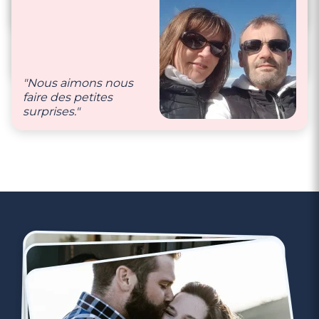
sert une boisson café
ou verre de vin… et on
"S’aimer comme la
rigole pas mal aussi
première fois lors de
😉"
notre rencontre."
"Nous aimons nous
faire des petites
surprises."
3 minutes
Rencontres célibataires à Phalempin