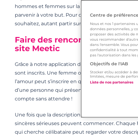
hommes et femmes sur la même longueur d’onde
parvenir à votre but. Pour démarrer la relation sé
Centre de préférences
souhaitez, autant partir sur de bonnes bases !
Nous et nos
1
partenaires ut
données personnelles, y com
proposer des activités de m
Faire des rencontres : les poin
vous recommander d'autres
dans l'ensemble. Vous pouv
site Meetic
confidentialité à tout mome
pas l'autorisation dans les
Objectifs de l'IAB
Grâce à notre application de rencontre, une multi
sont inscrits. Une femme ou un homme célibatair
Stocker et/ou accéder à de
limitées, mesure de perfor
l’amour peut s’inscrire en quelques minutes. Pour 
Liste de nos partenaires
d’une personne qui présente les mêmes attentes 
compte sans attendre !
Une fois que la description attractive est terminée
sincères sérieuses peuvent commencer. Chaq
qui cherche célibataire peut regarder votre descrip