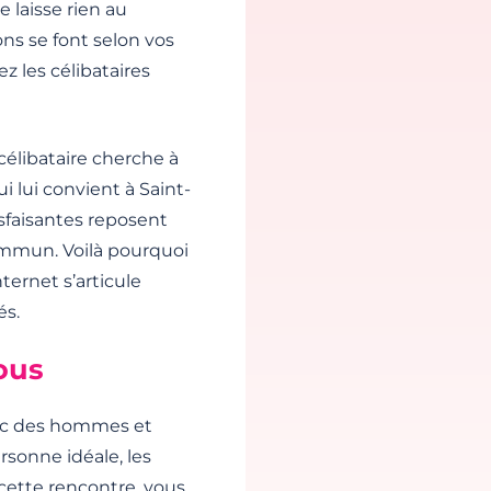
e laisse rien au
ns se font selon vos
z les célibataires
célibataire cherche à
 lui convient à Saint-
sfaisantes reposent
ommun. Voilà pourquoi
ternet s’articule
és.
ous
ec des hommes et
rsonne idéale, les
 cette rencontre, vous