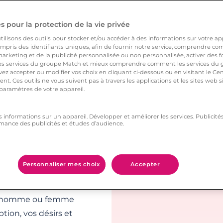
s vous permettra
rieuse que vous
 pour la protection de la vie privée
ilisons des outils pour stocker et/ou accéder à des informations sur votre appa
pris des identifiants uniques, afin de fournir notre service, comprendre comm
arketing et de la publicité personnalisée ou non personnalisée, activer des fo
ts forts du
 services du groupe Match et mieux comprendre comment les services du g
ez accepter ou modifier vos choix en cliquant ci-dessous ou en visitant le Ce
nt. Ces outils ne vous suivent pas à travers les applications et les sites web
 paramètres de votre appareil.
tude de célibataires
e qui est en quête de
s informations sur un appareil. Développer et améliorer les services. Publici
mance des publicités et études d’audience.
faire la connaissance
que vous, créez votre
Personnaliser mes choix
Accepter
, les rencontres
ue homme ou femme
tion, vos désirs et