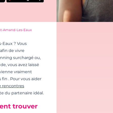
nt-Amand-Les-Eaux
s-Eaux ? Vous
fin de vivre
anning surchargé ou,
e, vous avez laissé
vienne vraiment
in . Pour vous aider
e rencontres
 du partenaire idéal.
ent trouver