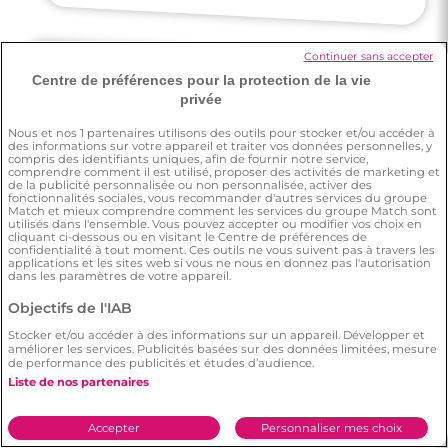
Continuer sans accepter
Centre de préférences pour la protection de la vie
privée
Aurore
Nous et nos
1
partenaires utilisons des outils pour stocker et/ou accéder à
des informations sur votre appareil et traiter vos données personnelles, y
compris des identifiants uniques, afin de fournir notre service,
Je me suis enfin sentie prête à avoir
quelqu'un dans ma vie ! Je dirais que je me
comprendre comment il est utilisé, proposer des activités de marketing et
de la publicité personnalisée ou non personnalisée, activer des
fonctionnalités sociales, vous recommander d'autres services du groupe
suis sentie déterminée !
Match et mieux comprendre comment les services du groupe Match sont
utilisés dans l'ensemble. Vous pouvez accepter ou modifier vos choix en
cliquant ci-dessous ou en visitant le Centre de préférences de
confidentialité à tout moment. Ces outils ne vous suivent pas à travers les
applications et les sites web si vous ne nous en donnez pas l'autorisation
dans les paramètres de votre appareil.
Objectifs de l'IAB
3 minutes
Stocker et/ou accéder à des informations sur un appareil. Développer et
Cédric
améliorer les services. Publicités basées sur des données limitées, mesure
Rencontre à Saint-Nicolas
de performance des publicités et études d’audience.
Liste de nos partenaires
Pourquoi pas? C est ma meilleure chance
de rencontrer des personnes.
Accepter
Personnaliser mes choix