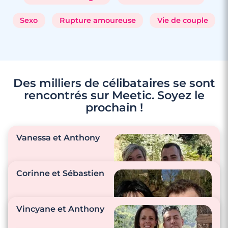
Sexo
Rupture amoureuse
Vie de couple
Des milliers de célibataires se sont
rencontrés sur Meetic. Soyez le
prochain !
3 minutes
Vanessa et Anthony
Rencontre à Isbergues
Corinne et Sébastien
"Ce que j’aime le plus
c’est quand on se
Vincyane et Anthony
regarde en souriant,
j’aime son sourire et