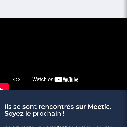
Rencontre à Oignies
Ils se sont rencontrés sur Meetic.
Soyez le prochain !
3 minutes
Meetic : Transformez Votre Expérience en