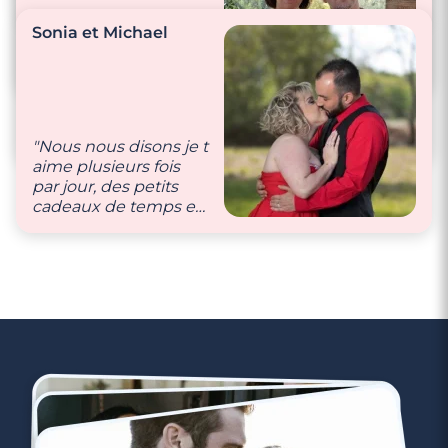
nous voir complices."
"Nous sommes tous
Sonia et Michael
les deux très
complices."
"On se supporte
encore au bout de 15
ans de vie commune,
c’est déjà pas mal non
"Nous nous disons je t
? (humour bien-sûr)"
aime plusieurs fois
par jour, des petits
cadeaux de temps en
temps, des câlins…"
4 minutes
Rencontre à Lens