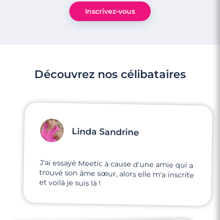
Inscrivez-vous
Rencontre à Barlin
Découvrez nos célibataires
Linda Sandrine
J'ai essayé Meetic à cause d'une amie qui a
trouvé son âme sœur, alors elle m'a inscrite
et voilà je suis là !
3 minutes
Rencontre à Rumilly