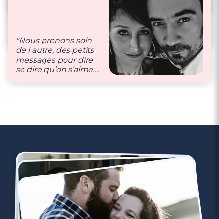
simple, nous sommes
câlin câlin câlin !"
"Nous aimons nous
faire des petites
surprises."
"Nous prenons soin
de l autre, des petits
messages pour dire
se dire qu’on s’aime.
3 minutes
Nous sommes
Rencontre à Fécamp
toujours bienveillants
l’un envers l’autre."