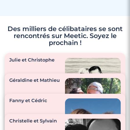
Des milliers de célibataires se sont
rencontrés sur Meetic. Soyez le
prochain !
3 minutes
Julie et Christophe
Rencontre à Dieppe
Géraldine et Mathieu
"Ce sont des petites
choses simples du
Fanny et Cédric
quotidien qui n’ont
pas de prix quand
"Les attentions pas
elles sont faites avec
beaucoup de
Christelle et Sylvain
amour."
tendresse. C’est