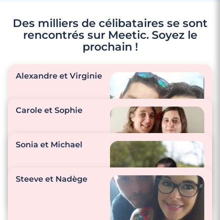
Des milliers de célibataires se sont
rencontrés sur Meetic. Soyez le
prochain !
4 minutes
Alexandre et Virginie
Rencontre à Carros
Carole et Sophie
"On prend tellement
soin l’un de l’autre…
Sonia et Michael
Tout ce dont nous
n’avions pas avant !"
Steeve et Nadège
"Nous nous appelons
matin, midi et soir."
"Nous nous disons je t
aime plusieurs fois