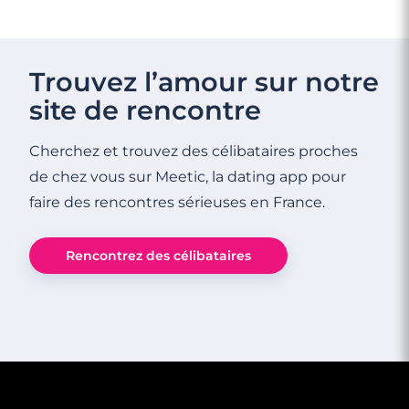
4 minutes
Rencontrez des célibataires à Marseille
Trouvez l’amour sur notre
site de rencontre
Cherchez et trouvez des célibataires proches
de chez vous sur Meetic, la dating app pour
faire des rencontres sérieuses en France.
Rencontrez des célibataires
3 minutes
Rencontre à Beausoleil