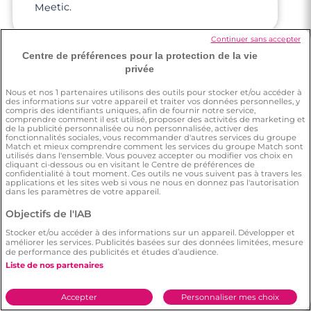
Meetic.
Continuer sans accepter
Centre de préférences pour la protection de la vie
privée
Julie
Nous et nos
1
partenaires utilisons des outils pour stocker et/ou accéder à
des informations sur votre appareil et traiter vos données personnelles, y
compris des identifiants uniques, afin de fournir notre service,
comprendre comment il est utilisé, proposer des activités de marketing et
de la publicité personnalisée ou non personnalisée, activer des
J'avais envie de me lancer dans la
recherche d'une belle personne. J'ai de
bons retours de mes amis sur les sites mais
j'ai de très mauvaises expériences sur
d'autres sites. Je voulais tester Meetic,
comme une dernière chance aux
fonctionnalités sociales, vous recommander d'autres services du groupe
Match et mieux comprendre comment les services du groupe Match sont
utilisés dans l'ensemble. Vous pouvez accepter ou modifier vos choix en
cliquant ci-dessous ou en visitant le Centre de préférences de
confidentialité à tout moment. Ces outils ne vous suivent pas à travers les
applications et les sites web si vous ne nous en donnez pas l'autorisation
dans les paramètres de votre appareil.
Objectifs de l'IAB
rencontres en ligne.
Stocker et/ou accéder à des informations sur un appareil. Développer et
améliorer les services. Publicités basées sur des données limitées, mesure
de performance des publicités et études d’audience.
Liste de nos partenaires
Accepter
Personnaliser mes choix