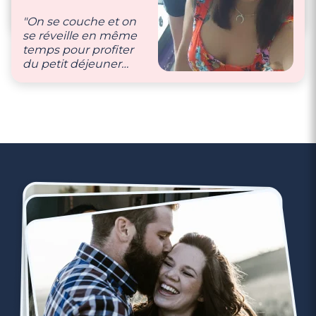
par jour, des petits
cadeaux de temps en
"On se couche et on
temps, des câlins…"
se réveille en même
temps pour profiter
du petit déjeuner
3 minutes
ensemble. On se
Rencontre à Le Cannet
téléphone plusieurs
fois dans la journée et
on se fait des petits
cadeaux…"