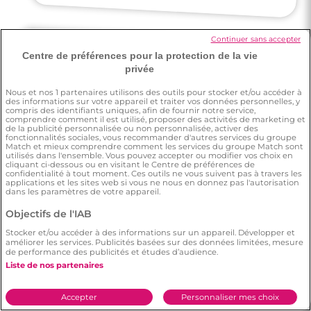
Continuer sans accepter
Centre de préférences pour la protection de la vie
privée
Julie
Nous et nos
1
partenaires utilisons des outils pour stocker et/ou accéder à
des informations sur votre appareil et traiter vos données personnelles, y
compris des identifiants uniques, afin de fournir notre service,
J'avais envie de me lancer dans la
recherche d'une belle personne. J'ai de
bons retours de mes amis sur les sites mais
j'ai de très mauvaises expériences sur
d'autres sites. Je voulais tester Meetic,
comme une dernière chance aux
comprendre comment il est utilisé, proposer des activités de marketing et
de la publicité personnalisée ou non personnalisée, activer des
fonctionnalités sociales, vous recommander d'autres services du groupe
Match et mieux comprendre comment les services du groupe Match sont
utilisés dans l'ensemble. Vous pouvez accepter ou modifier vos choix en
cliquant ci-dessous ou en visitant le Centre de préférences de
confidentialité à tout moment. Ces outils ne vous suivent pas à travers les
applications et les sites web si vous ne nous en donnez pas l'autorisation
dans les paramètres de votre appareil.
rencontres en ligne.
Objectifs de l'IAB
Stocker et/ou accéder à des informations sur un appareil. Développer et
améliorer les services. Publicités basées sur des données limitées, mesure
de performance des publicités et études d’audience.
Liste de nos partenaires
Vincent
Accepter
Personnaliser mes choix