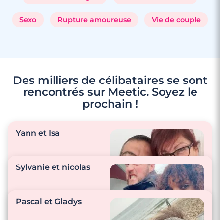
Sexo
Rupture amoureuse
Vie de couple
Des milliers de célibataires se sont
rencontrés sur Meetic. Soyez le
prochain !
Yann et Isa
Sylvanie et nicolas
"Nous sommes tous
Pascal et Gladys
les deux aux petits
soins l’un de l’autre."