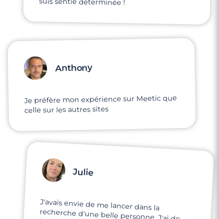
suis sentie déterminée !
3 minutes
Rencontre à Izon
Anthony
Je préfère mon expérience sur Meetic que
celle sur les autres sites
Julie
J'avais envie de me lancer dans la
recherche d'une belle personne. J'ai de
bons retours de mes amis sur les sites mais
j'ai de très mauvaises expériences sur
d'autres sites. Je voulais tester Meetic,
comme une dernière chance aux
3 minutes