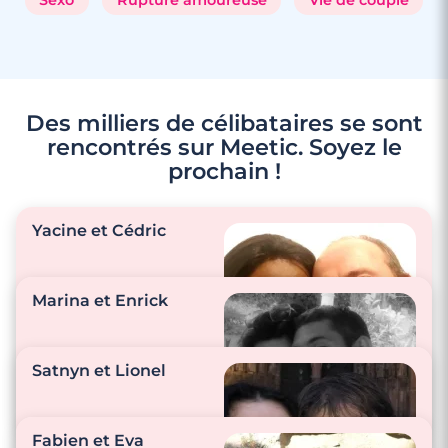
Des milliers de célibataires se sont
rencontrés sur Meetic. Soyez le
prochain !
3 minutes
Yacine et Cédric
Rencontre à Blaye
Marina et Enrick
"Nos petites
attentions sont très
Satnyn et Lionel
natuelles, diverses et
variées."
"Toujours des bisous,
Fabien et Eva