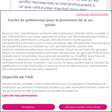
ce que cela puisse marcher pour moi.
Continuer sans accepter
Centre de préférences pour la protection de la vie
privée
Nous et nos
1
partenaires utilisons des outils pour stocker et/ou accéder à
des informations sur votre appareil et traiter vos données personnelles, y
Cédric
compris des identifiants uniques, afin de fournir notre service,
comprendre comment il est utilisé, proposer des activités de marketing et
de la publicité personnalisée ou non personnalisée, activer des
fonctionnalités sociales, vous recommander d'autres services du groupe
Match et mieux comprendre comment les services du groupe Match sont
Pourquoi pas? C est ma meilleure chance
utilisés dans l'ensemble. Vous pouvez accepter ou modifier vos choix en
cliquant ci-dessous ou en visitant le Centre de préférences de
de rencontrer des personnes.
confidentialité à tout moment. Ces outils ne vous suivent pas à travers les
applications et les sites web si vous ne nous en donnez pas l'autorisation
dans les paramètres de votre appareil.
3 minutes
Objectifs de l'IAB
Rencontre à Coutras
Stocker et/ou accéder à des informations sur un appareil. Développer et
améliorer les services. Publicités basées sur des données limitées, mesure
de performance des publicités et études d’audience.
Liste de nos partenaires
Pascal
Accepter
Personnaliser mes choix