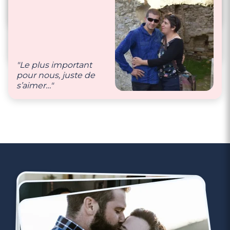
des mots doux, de la
bienveillance 🥰"
"Nous nous écrivons
tous les jours,
essayons de nous voir
régulièrement…"
"Le plus important
pour nous, juste de
s’aimer…"
3 minutes
Rencontre à Pessac