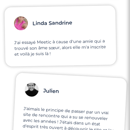
Linda Sandrine
J'ai essayé Meetic à cause d'une amie qui a
trouvé son âme sœur, alors elle m'a inscrite
et voilà je suis là !
Julien
3 minutes
Rencontre à Mérignac
J'aimais le principe de passer par un vrai
site de rencontre qui a su se renouveler
avec les années ! J'étais dans un état
d'esprit très ouvert à découvrir le site et les
profils représentés, et très enthousiaste à