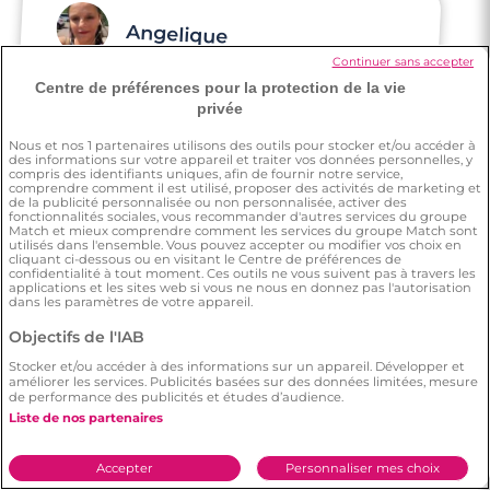
Angelique
Continuer sans accepter
Centre de préférences pour la protection de la vie
Au début j'étais sceptique, ensuite je me
suis dit go, et là j'ai rencontré quelqu'un de
privée
bien
Nous et nos
1
partenaires utilisons des outils pour stocker et/ou accéder à
des informations sur votre appareil et traiter vos données personnelles, y
compris des identifiants uniques, afin de fournir notre service,
comprendre comment il est utilisé, proposer des activités de marketing et
de la publicité personnalisée ou non personnalisée, activer des
fonctionnalités sociales, vous recommander d'autres services du groupe
Match et mieux comprendre comment les services du groupe Match sont
utilisés dans l'ensemble. Vous pouvez accepter ou modifier vos choix en
cliquant ci-dessous ou en visitant le Centre de préférences de
confidentialité à tout moment. Ces outils ne vous suivent pas à travers les
applications et les sites web si vous ne nous en donnez pas l'autorisation
Cédric
dans les paramètres de votre appareil.
Objectifs de l'IAB
Pourquoi pas? C est ma meilleure chance
Stocker et/ou accéder à des informations sur un appareil. Développer et
améliorer les services. Publicités basées sur des données limitées, mesure
de rencontrer des personnes.
de performance des publicités et études d’audience.
Liste de nos partenaires
Accepter
Personnaliser mes choix