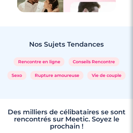
Rencontre à Hagetmau
Nos Sujets
Tendances
Rencontre en ligne
Conseils Rencontre
Sexo
Rupture amoureuse
Vie de couple
Des milliers de célibataires se sont
rencontrés sur Meetic. Soyez le
3 minutes
prochain !
Rencontres célibataires à Aire-Sur-L'Adour