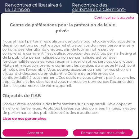
Rencontres célibataires à
Rencontrez des
Le Tampon
célibataires à Clermont-
Ferrand
Continuer sans accepter
Rencontrez des
Centre de préférences pour la protection de la vie
célibataires à Strasbourg
privée
© 2026 by Meetic. Tous droits réservés. Un site
Meetic
Nous et nos
1
partenaires utilisons des outils pour stocker et/ou accéder à
des informations sur votre appareil et traiter vos données personnelles, y
Europe
compris des identifiants uniques, afin de fournir notre service,
comprendre comment il est utilisé, proposer des activités de marketing et
de la publicité personnalisée ou non personnalisée, activer des
Meetic, l’un des meilleurs sites gratuits de
fonctionnalités sociales, vous recommander d'autres services du groupe
Match et mieux comprendre comment les services du groupe Match sont
rencontre sérieuse. Des fonctionnalités gratuites
utilisés dans l'ensemble. Vous pouvez accepter ou modifier vos choix en
pour faire de vraies rencontres en toute sécurité :
cliquant ci-dessous ou en visitant le Centre de préférences de
confidentialité à tout moment. Ces outils ne vous suivent pas à travers les
profils contrôlés, critères de recherche précis et
applications et les sites web si vous ne nous en donnez pas l'autorisation
géolocalisation pour trouver l’amour près de chez
dans les paramètres de votre appareil.
vous comme partout en France.
Objectifs de l'IAB
Stocker et/ou accéder à des informations sur un appareil. Développer et
améliorer les services. Publicités basées sur des données limitées, mesure
Conditions générales
de performance des publicités et études d’audience.
Liste de nos partenaires
Charte d’utilisation des cookies
Politique de confidentialité
Accepter
Personnaliser mes choix
Conditions Générales applicables aux Events