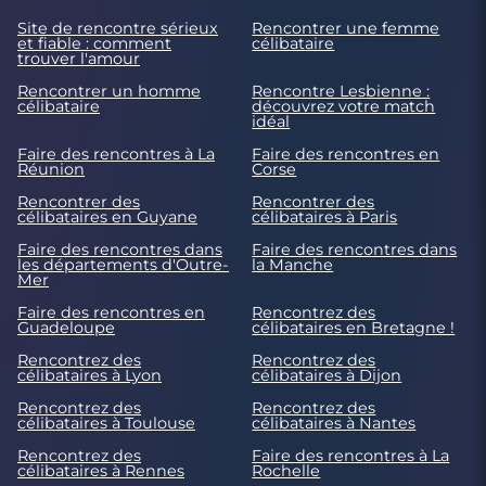
Site de rencontre sérieux
Rencontrer une femme
et fiable : comment
célibataire
trouver l'amour
Rencontrer un homme
Rencontre Lesbienne :
célibataire
découvrez votre match
idéal
Faire des rencontres à La
Faire des rencontres en
Réunion
Corse
Rencontrer des
Rencontrer des
célibataires en Guyane
célibataires à Paris
Faire des rencontres dans
Faire des rencontres dans
les départements d'Outre-
la Manche
Mer
Faire des rencontres en
Rencontrez des
Guadeloupe
célibataires en Bretagne !
Rencontrez des
Rencontrez des
célibataires à Lyon
célibataires à Dijon
Rencontrez des
Rencontrez des
célibataires à Toulouse
célibataires à Nantes
Rencontrez des
Faire des rencontres à La
célibataires à Rennes
Rochelle