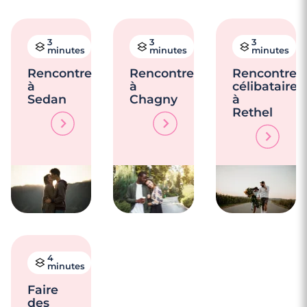
3
3
3
minutes
minutes
minutes
Rencontre
Rencontre
Rencontres
à
à
célibataires
Sedan
Chagny
à
Rethel
4
minutes
Faire
des