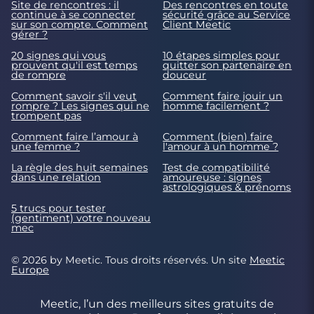
Site de rencontres : il
Des rencontres en toute
continue à se connecter
sécurité grâce au Service
sur son compte. Comment
Client Meetic
gérer ?
20 signes qui vous
10 étapes simples pour
prouvent qu'il est temps
quitter son partenaire en
de rompre
douceur
Comment savoir s'il veut
Comment faire jouir un
rompre ? Les signes qui ne
homme facilement ?
trompent pas
Comment faire l’amour à
Comment (bien) faire
une femme ?
l'amour à un homme ?
La règle des huit semaines
Test de compatibilité
dans une relation
amoureuse : signes
astrologiques & prénoms
5 trucs pour tester
(gentiment) votre nouveau
mec
© 2026 by Meetic. Tous droits réservés. Un site
Meetic
Europe
Meetic, l’un des meilleurs sites gratuits de