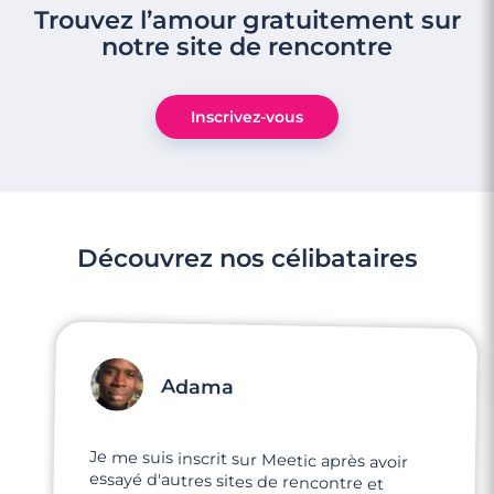
Trouvez l’amour gratuitement sur
notre site de rencontre
Inscrivez-vous
Découvrez nos célibataires
Adama
Je me suis inscrit sur Meetic après avoir
essayé d'autres sites de rencontre et
Meetic se démarque largement par son
professionnalisme et son engagement