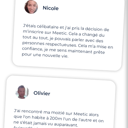
Nicole
J'étais célibataire et j'ai pris la décision de
m'inscrire sur Meetic. Cela a changé du
tout au tout, je pouvais parler avec des
personnes respectueuses. Cela m'a mise en
confiance, je me sens maintenant prête
pour une nouvelle vie.
Olivier
J'ai rencontré ma moitié sur Meetic alors
que l'on habite à 200m l'un de l'autre et on
ne s'était jamais vu auparavant.
Aujourd'hui, nous sommes ensemble c'est
une belle aventure qui commence... Merci