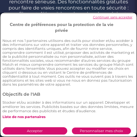
rencontre sérieuse. Des fonctionnalités gratuites
pour faire de vraies rencontres en toute sécurité :
profils contrôlés, critères de recherche précis et
Continuer sans accepter
géolocalisation pour trouver l’amour près de chez
Centre de préférences pour la protection de la vie
vous comme partout en France.
privée
Nous et nos
1
partenaires utilisons des outils pour stocker et/ou accéder à
des informations sur votre appareil et traiter vos données personnelles, y
Conditions générales
compris des identifiants uniques, afin de fournir notre service,
comprendre comment il est utilisé, proposer des activités de marketing et
Charte d’utilisation des cookies
de la publicité personnalisée ou non personnalisée, activer des
fonctionnalités sociales, vous recommander d'autres services du groupe
Politique de confidentialité
Match et mieux comprendre comment les services du groupe Match sont
Conditions Générales applicables aux Events
utilisés dans l'ensemble. Vous pouvez accepter ou modifier vos choix en
cliquant ci-dessous ou en visitant le Centre de préférences de
Signaler un contenu illégal
confidentialité à tout moment. Ces outils ne vous suivent pas à travers les
applications et les sites web si vous ne nous en donnez pas l'autorisation
dans les paramètres de votre appareil.
Objectifs de l'IAB
*Estimation du nombre de personnes ayant déjà fait une
rencontre sur Meetic en France, Italie et Espagne. Chiffre obtenu
Stocker et/ou accéder à des informations sur un appareil. Développer et
par l’extrapolation des résultats d’une enquête réalisée par
améliorer les services. Publicités basées sur des données limitées, mesure
Dynata en décembre 2023, sur 6011 personnes résidant en
de performance des publicités et études d’audience.
France, Italie et Espagne âgés de plus de 18 ans,par rapport à la
Liste de nos partenaires
population totale de cette tranche d’âge dans ces pays(Source
Eurostat 2023). Il résulte de cette étude que respectivement 15%
(en France), 12% (en Italie), 10% (en Espagne) des répondants ont
Accepter
Personnaliser mes choix
déclaré avoir déjà fait une rencontre sur Meetic.
**Chaque description et photo de profil est modérée