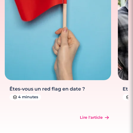
Êtes-vous un red flag en date ?
Et s
4 minutes
Lire l'article