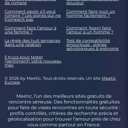
de rompre
douceur
Comment savoir s'il veut
Comment faire jouir un
rompre ? Les signes qui ne
homme facilement ?
trompent pas
Comment faire l’amour à
Comment (bien) faire
une femme ?
l'amour à un homme ?
La règle des huit semaines
Test de compatibilité
dans une relation
amoureuse : signes
astrologiques & prénoms
5 trucs pour tester
(gentiment) votre nouveau
mec
© 2026 by Meetic. Tous droits réservés. Un site
Meetic
Europe
Meetic, l’un des meilleurs sites gratuits de
rencontre sérieuse. Des fonctionnalités gratuites
pour faire de vraies rencontres en toute sécurité :
profils contrôlés, critères de recherche précis et
géolocalisation pour trouver l’amour près de chez
vous comme partout en France.