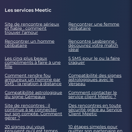
Les services Meetic
Site de rencontre sérieux
Rencontrer une femme
et fiable : comment
célibataire
trouver l'amour
Rencontrer un homme
Rencontre Lesbienne :
célibataire
découvrez votre match
idéal
Les cinq plus beaux
5 SMS pour le ou la faire
compliments à faire à une
craquer
fille
Comment rendre fou
Compatibilité des signes
amoureux un homme par
astrologiques avec le
SMS : la relation à distance
Verseau
Compatibilité astrologique
Comment contacter le
du signe Gémeaux
service client Meetic ?
Site de rencontres : il
Des rencontres en toute
continue à se connecter
sécurité grâce au Service
sur son compte. Comment
Client Meetic
gérer ?
20 signes qui vous
10 étapes simples pour
prouvent qu'il est temps
quitter son partenaire en