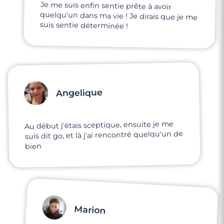
Je me suis enfin sentie prête à avoir
quelqu'un dans ma vie ! Je dirais que je me
suis sentie déterminée !
Angelique
Au début j'étais sceptique, ensuite je me
suis dit go, et là j'ai rencontré quelqu'un de
bien
Marion