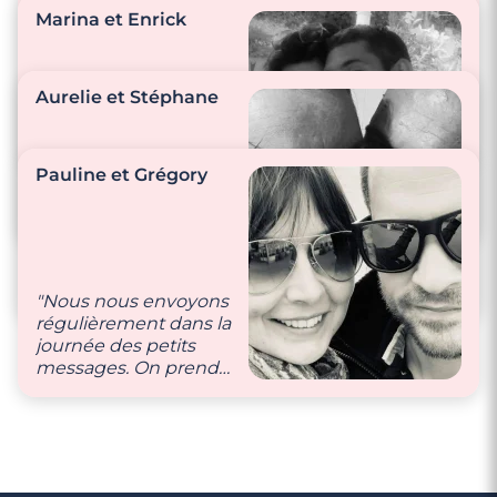
Marina et Enrick
"On se fait rire chaque
jour et on se donne
Aurelie et Stéphane
beaucoup de
tendresse."
"Toujours des bisous,
Pauline et Grégory
des mots doux, de la
bienveillance 🥰"
"Nous sommes à
l’écoute de l’autre, on
se fait de bons petits
plats et on s’aime !"
"Nous nous envoyons
régulièrement dans la
journée des petits
messages. On prend
soin l’un de l’autre."