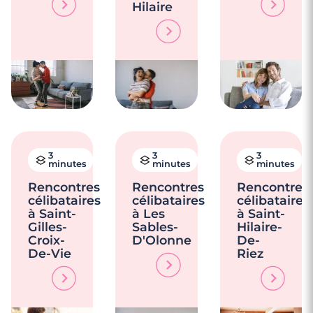
Hilaire
3
3
3
minutes
minutes
minutes
Rencontres
Rencontres
Rencontres
célibataires
célibataires
célibataires
à Saint-
à Les
à Saint-
Gilles-
Sables-
Hilaire-
Croix-
D'Olonne
De-
De-Vie
Riez