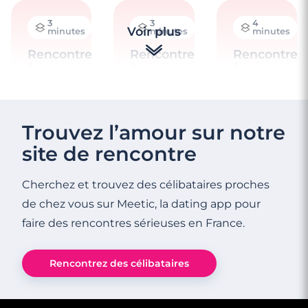
3
3
4
Voir plus
minutes
minutes
minutes
Rencontre
Rencontre
Rencontre
à
à
à
Luçon
Pouzauges
Aizenay
Trouvez l’amour sur notre
site de rencontre
Cherchez et trouvez des célibataires proches
de chez vous sur Meetic, la dating app pour
faire des rencontres sérieuses en France.
3
3
4
minutes
minutes
minutes
Rencontre
Rencontre
Faire
Rencontrez des célibataires
à
à
des
Challans
Chantonnay
rencontres
à La