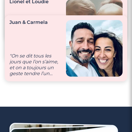
Lionel et Loudie
faire des petites
surprises."
Juan & Carmela
"On se complète bien,
le feu et la glace. 😉"
"Nous accordons
beauoup
d’importance à
l’échange car la
"On se dit tous les
communication est
jours que l’on s’aime,
pour moi la base
et on a toujours un
d’une belle relation."
geste tendre l’un
pour l’autre."