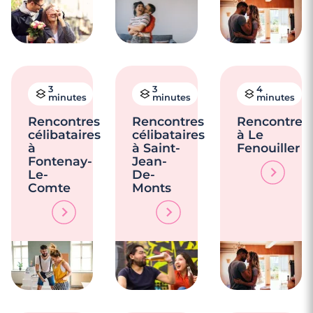
3
3
4
minutes
minutes
minutes
Rencontres
Rencontres
Rencontre
célibataires
célibataires
à Le
à
à Saint-
Fenouiller
Fontenay-
Jean-
Le-
De-
Comte
Monts