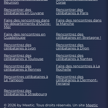
Réunion
Corse
Rencontrer des
Rencontrer des
célibataires en Guyane
célibataires à Paris
Faire des rencontres dans
Faire des rencontres dans
les départements d'Outre-
la Manche
Mer
Faire des rencontres en
Rencontrez des
Guadeloupe
célibataires en Bretagne !
Rencontrez des
Rencontrez des
célibataires à Lyon
célibataires à Dijon
Rencontrez des
Rencontrez des
célibataires à Toulouse
célibataires à Nantes
Rencontrez des
Faire des rencontres à La
célibataires à Rennes
Rochelle
Rencontres célibataires à
Rencontrez des
Le Tampon
célibataires à Clermont-
Ferrand
Rencontrez des
célibataires à Strasbourg
© 2026 by Meetic. Tous droits réservés. Un site
Meetic