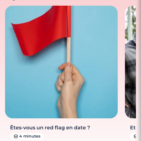
Êtes-vous un red flag en date ?
Et s
4 minutes