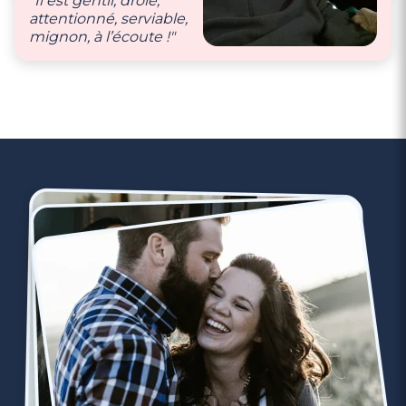
quotidiennes et bien
"Il est gentil, drôle,
évidemment des
attentionné, serviable,
weekends en
mignon, à l’écoute !"
amoureux !"