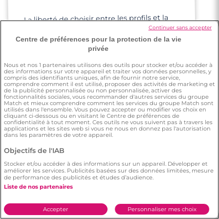
La liberté de choisir entre les profils et la
pertinence de chaque personne par
Continuer sans accepter
rapport à soi-même. Il y a d'ailleurs la
Centre de préférences pour la protection de la vie
bonne dose d'infos : ce su'il faut pour avoir
privée
un bon aperçu, mais pas trop non plus ;)
Nous et nos
1
partenaires utilisons des outils pour stocker et/ou accéder à
des informations sur votre appareil et traiter vos données personnelles, y
compris des identifiants uniques, afin de fournir notre service,
comprendre comment il est utilisé, proposer des activités de marketing et
de la publicité personnalisée ou non personnalisée, activer des
fonctionnalités sociales, vous recommander d'autres services du groupe
Match et mieux comprendre comment les services du groupe Match sont
utilisés dans l'ensemble. Vous pouvez accepter ou modifier vos choix en
cliquant ci-dessous ou en visitant le Centre de préférences de
Pascal
confidentialité à tout moment. Ces outils ne vous suivent pas à travers les
applications et les sites web si vous ne nous en donnez pas l'autorisation
dans les paramètres de votre appareil.
Objectifs de l'IAB
On m'a dit beaucoup bien de cette app de
rencontre. Je suis dans un état d'esprit très
motivé, j'ai vraiment envie rencontrer mon
Stocker et/ou accéder à des informations sur un appareil. Développer et
améliorer les services. Publicités basées sur des données limitées, mesure
de performance des publicités et études d’audience.
âme-sœur et finir ma vie avec elle.
Liste de nos partenaires
Accepter
Personnaliser mes choix