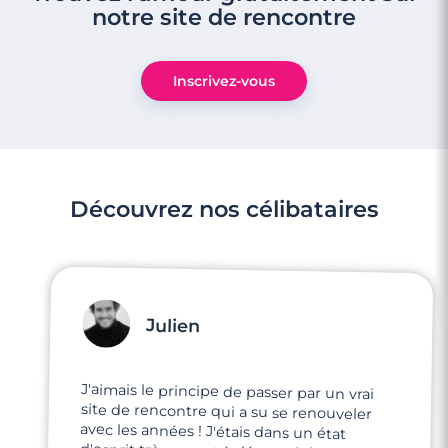
notre site de rencontre
Inscrivez-vous
Découvrez nos célibataires
Julien
J'aimais le principe de passer par un vrai
site de rencontre qui a su se renouveler
avec les années ! J'étais dans un état
d'esprit très ouvert à découvrir le site et les
profils représentés, et très enthousiaste à