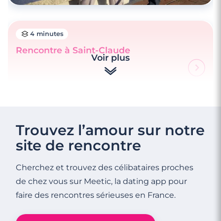
4 minutes
Rencontre à Saint-Claude
Voir plus
2 minutes
Comment rester sereine lorsque votre
rendez-vous est en retard ?
Trouvez l’amour sur notre
site de rencontre
Cherchez et trouvez des célibataires proches
de chez vous sur Meetic, la dating app pour
faire des rencontres sérieuses en France.