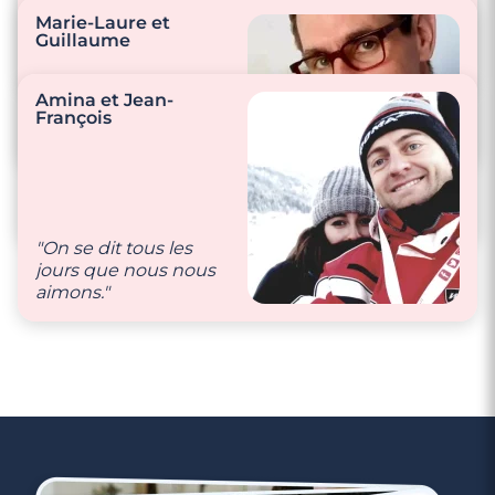
petites attentions
Marie-Laure et
passent par des petits
Guillaume
mots doux."
"S’encourager à
surmonter les
Amina et Jean-
difficultés de la vie, se
François
soutenir et s’aider à
"Des mots doux par
devenir une
messages et
meilleure personne."
beaucoup de
tendresse quand
nous sommes
"On se dit tous les
ensemble."
jours que nous nous
aimons."