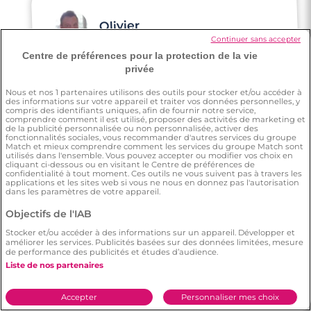
Olivier
Continuer sans accepter
Centre de préférences pour la protection de la vie
J'ai rencontré ma moitié sur Meetic alors
privée
que l'on habite à 200m l'un de l'autre et on
Nous et nos
1
partenaires utilisons des outils pour stocker et/ou accéder à
ne s'était jamais vu auparavant.
des informations sur votre appareil et traiter vos données personnelles, y
Aujourd'hui, nous sommes ensemble c'est
compris des identifiants uniques, afin de fournir notre service,
comprendre comment il est utilisé, proposer des activités de marketing et
une belle aventure qui commence... Merci
de la publicité personnalisée ou non personnalisée, activer des
fonctionnalités sociales, vous recommander d'autres services du groupe
Meetic 💕
Match et mieux comprendre comment les services du groupe Match sont
utilisés dans l'ensemble. Vous pouvez accepter ou modifier vos choix en
cliquant ci-dessous ou en visitant le Centre de préférences de
confidentialité à tout moment. Ces outils ne vous suivent pas à travers les
applications et les sites web si vous ne nous en donnez pas l'autorisation
dans les paramètres de votre appareil.
Objectifs de l'IAB
Pascal
Stocker et/ou accéder à des informations sur un appareil. Développer et
améliorer les services. Publicités basées sur des données limitées, mesure
de performance des publicités et études d’audience.
Liste de nos partenaires
On m'a dit beaucoup bien de cette app de
rencontre. Je suis dans un état d'esprit très
motivé, j'ai vraiment envie rencontrer mon
Accepter
Personnaliser mes choix