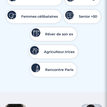
Femmes célibataires
Senior +50
Rêver de son ex
Agriculteur.trices
4 minutes
Rencontre à Palaiseau
Rencontre Paris