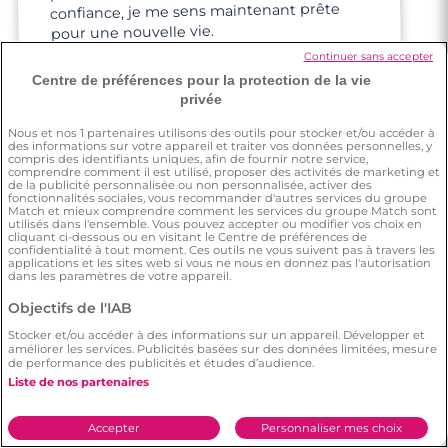
confiance, je me sens maintenant prête
pour une nouvelle vie.
Continuer sans accepter
Centre de préférences pour la protection de la vie
privée
3 minutes
Nous et nos
1
partenaires utilisons des outils pour stocker et/ou accéder à
des informations sur votre appareil et traiter vos données personnelles, y
Anthony
Rencontre à Brunoy
compris des identifiants uniques, afin de fournir notre service,
comprendre comment il est utilisé, proposer des activités de marketing et
de la publicité personnalisée ou non personnalisée, activer des
fonctionnalités sociales, vous recommander d'autres services du groupe
Match et mieux comprendre comment les services du groupe Match sont
Je préfère mon expérience sur Meetic que
utilisés dans l'ensemble. Vous pouvez accepter ou modifier vos choix en
cliquant ci-dessous ou en visitant le Centre de préférences de
celle sur les autres sites
confidentialité à tout moment. Ces outils ne vous suivent pas à travers les
applications et les sites web si vous ne nous en donnez pas l'autorisation
dans les paramètres de votre appareil.
Objectifs de l'IAB
Stocker et/ou accéder à des informations sur un appareil. Développer et
améliorer les services. Publicités basées sur des données limitées, mesure
de performance des publicités et études d’audience.
Marion
Liste de nos partenaires
Accepter
Personnaliser mes choix
Une amie m'a suggéré d'essayer car elle
m'a dit que c'était plus sur que d'autres
sites. Avant de m'inscrire, j'y croyais à
moitié, très vite j'ai fait plusieurs