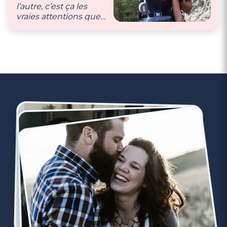
l’autre, c’est ça les
Rencontre à Longjumeau
vraies attentions que
nous nous donnons !"
3 minutes
Rencontre à Mennecy