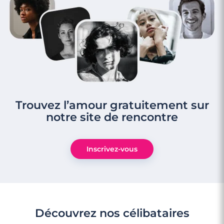
Trouvez l’amour gratuitement sur
3 minutes
notre site de rencontre
Rencontre à Athis-Mons
Inscrivez-vous
Découvrez nos célibataires