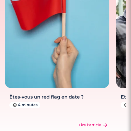
Êtes-vous un red flag en date ?
Et s
4 minutes
Lire l'article