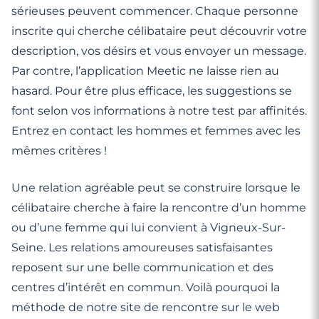
sérieuses peuvent commencer. Chaque personne
inscrite qui cherche célibataire peut découvrir votre
description, vos désirs et vous envoyer un message.
Par contre, l’application Meetic ne laisse rien au
hasard. Pour être plus efficace, les suggestions se
font selon vos informations à notre test par affinités.
Entrez en contact les hommes et femmes avec les
mêmes critères !
Une relation agréable peut se construire lorsque le
célibataire cherche à faire la rencontre d’un homme
ou d’une femme qui lui convient à Vigneux-Sur-
Seine. Les relations amoureuses satisfaisantes
reposent sur une belle communication et des
centres d’intérêt en commun. Voilà pourquoi la
méthode de notre site de rencontre sur le web