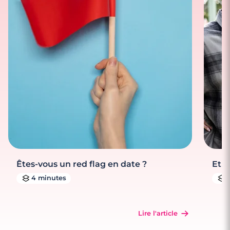
Êtes-vous un red flag en date ?
Et s
4 minutes
Lire l'article