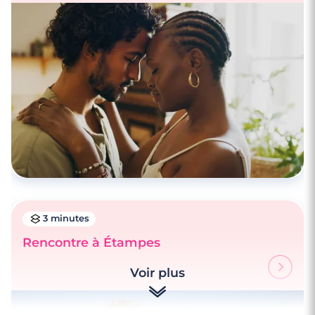
3 minutes
Rencontre à Étampes
3 minutes
Voir plus
Rencontre à Longjumeau