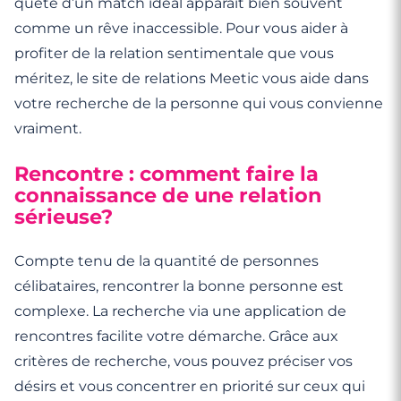
quête d’un match idéal apparaît bien souvent
comme un rêve inaccessible. Pour vous aider à
profiter de la relation sentimentale que vous
méritez, le site de relations Meetic vous aide dans
votre recherche de la personne qui vous convienne
vraiment.
Rencontre : comment faire la
connaissance de une relation
sérieuse?
Compte tenu de la quantité de personnes
célibataires, rencontrer la bonne personne est
complexe. La recherche via une application de
rencontres facilite votre démarche. Grâce aux
critères de recherche, vous pouvez préciser vos
désirs et vous concentrer en priorité sur ceux qui