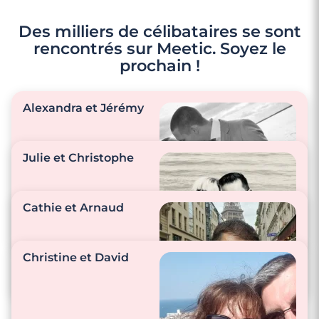
Des milliers de célibataires se sont
rencontrés sur Meetic. Soyez le
3 minutes
prochain !
Rencontre à Orsay
Alexandra et Jérémy
Julie et Christophe
"S’écouter, se
Cathie et Arnaud
comprendre et se
dire je t’aime."
"Ce sont des petites
choses simples du
Christine et David
quotidien qui n’ont
pas de prix quand
"Au-delà des mots,
elles sont faites avec
nous avons ressenti
amour."
une belle résonance