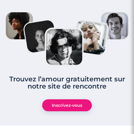
Trouvez l’amour gratuitement sur
4 minutes
notre site de rencontre
Rencontre à Bures-sur-Yvette
Inscrivez-vous