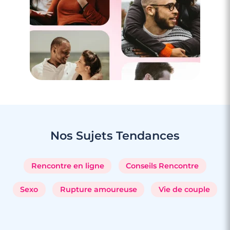
3 minutes
Rencontre à Montgeron
Nos Sujets
Tendances
Rencontre en ligne
Conseils Rencontre
Sexo
Rupture amoureuse
Vie de couple