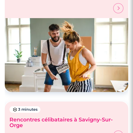
3 minutes
Rencontre à Orsay
3 minutes
Rencontres célibataires à Savigny-Sur-
Orge
3 minutes