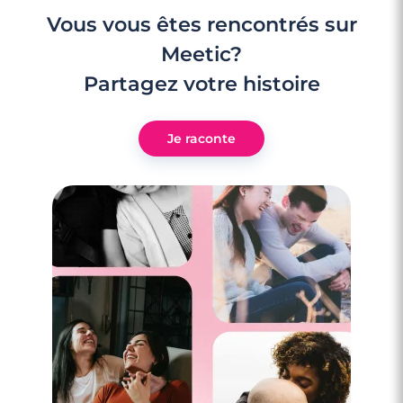
Vous vous êtes rencontrés sur
Meetic?
Partagez votre histoire
Je raconte
3 minutes
Rencontre à Mennecy