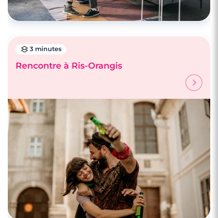
3 minutes
Rencontre à Ris-Orangis