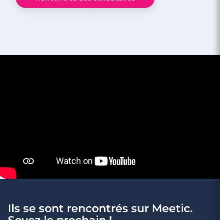
3 minutes
Rencontre à Rombas
Ils se sont rencontrés sur Meetic.
4 minutes