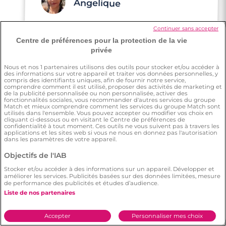
Rencontre à Forbach
Angelique
Continuer sans accepter
Au début j'étais sceptique, ensuite je me
suis dit go, et là j'ai rencontré quelqu'un de
Centre de préférences pour la protection de la vie
privée
bien
Nous et nos
1
partenaires utilisons des outils pour stocker et/ou accéder à
des informations sur votre appareil et traiter vos données personnelles, y
compris des identifiants uniques, afin de fournir notre service,
comprendre comment il est utilisé, proposer des activités de marketing et
de la publicité personnalisée ou non personnalisée, activer des
fonctionnalités sociales, vous recommander d'autres services du groupe
Match et mieux comprendre comment les services du groupe Match sont
utilisés dans l'ensemble. Vous pouvez accepter ou modifier vos choix en
cliquant ci-dessous ou en visitant le Centre de préférences de
Adama
confidentialité à tout moment. Ces outils ne vous suivent pas à travers les
applications et les sites web si vous ne nous en donnez pas l'autorisation
dans les paramètres de votre appareil.
Objectifs de l'IAB
Je me suis inscrit sur Meetic après avoir
essayé d'autres sites de rencontre et
Stocker et/ou accéder à des informations sur un appareil. Développer et
Meetic se démarque largement par son
améliorer les services. Publicités basées sur des données limitées, mesure
de performance des publicités et études d’audience.
professionnalisme et son engagement
4 minutes
Liste de nos partenaires
envers ses clients.
Rencontre à Faulquemont
Accepter
Personnaliser mes choix